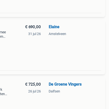
€ 690,00
Elaine
r mee
31 jul 26
Amstelveen
hem
uwe
en g
€ 725,00
De Groene Vingers
rk
26 jul 26
Dalfsen
tent.
en en
Het