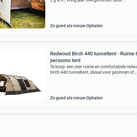
z.g.a.n., Vorig jaar overgenomen, door
omstandigheden niet gebruikt. Vorige eigenaa
heeft hem twee keer gebruikt. De tent is solide
gemaakt van tec
Zo goed als nieuw
Ophalen
Redwood Birch 440 tunneltent - Ruime 6
persoons tent
Te koop: een zeer ruime en comfortabele red
birch 440 tunneltent, ideaal voor gezinnen of
groepen tot 4 personen. Deze tent biedt veel
leefruimte en slaapcomfort, perfect voor lang
kampeervakan
Zo goed als nieuw
Ophalen