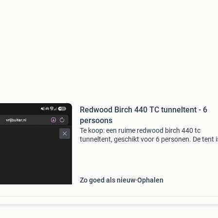
Redwood Birch 440 TC tunneltent - 6
persoons
Te koop: een ruime redwood birch 440 tc
tunneltent, geschikt voor 6 personen. De tent i
zeer goede staat en moet helaas weg ivm
gezinsuitbreiding. Deze tent is gemaakt van
ademend technisch katoen
Zo goed als nieuw
Ophalen