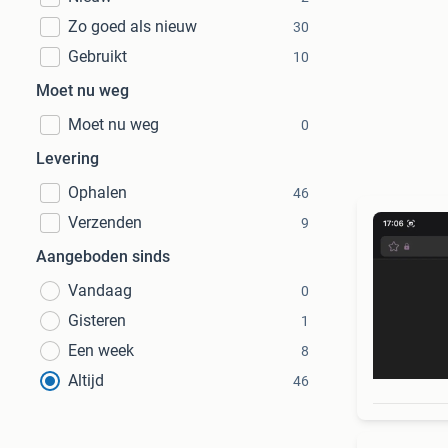
Zo goed als nieuw
30
Gebruikt
10
Moet nu weg
Moet nu weg
0
Levering
Ophalen
46
Verzenden
9
Aangeboden sinds
Vandaag
0
Gisteren
1
Een week
8
Altijd
46