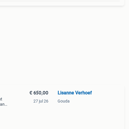
€ 650,00
Lisanne Verhoef
nt
27 jul 26
Gouda
ban
op