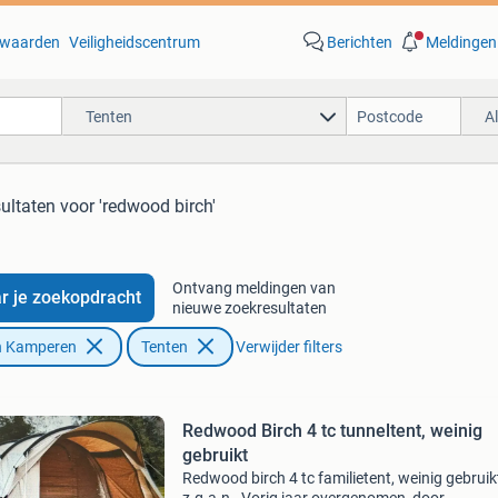
waarden
Veiligheidscentrum
Berichten
Meldingen
Tenten
A
sultaten
voor 'redwood birch'
Ontvang meldingen van
r je zoekopdracht
nieuwe zoekresultaten
n Kamperen
Tenten
Verwijder filters
Redwood Birch 4 tc tunneltent, weinig
gebruikt
Redwood birch 4 tc familietent, weinig gebruik