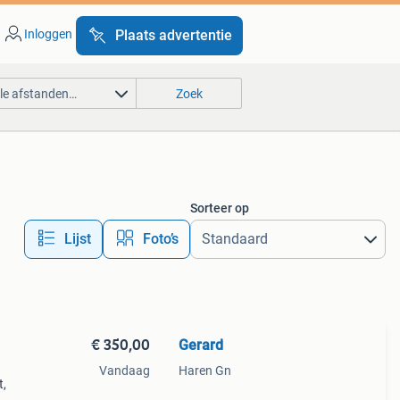
Inloggen
Plaats advertentie
lle afstanden…
Zoek
Sorteer op
Lijst
Foto’s
€ 350,00
Gerard
Vandaag
Haren Gn
t,