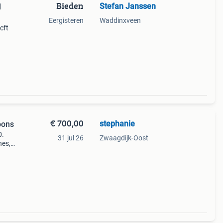
Bieden
Stefan Janssen
l
Eergisteren
Waddinxveen
cft
aar
eaal
€ 700,00
stephanie
oons
0.
31 jul 26
Zwaagdijk-Oost
nes,
n mee
ar ge