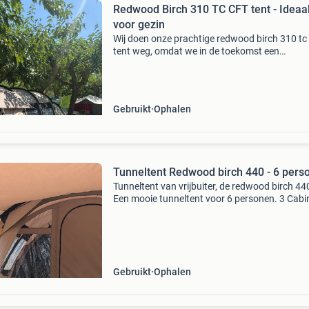
Redwood Birch 310 TC CFT tent - Ideaa
voor gezin
Wij doen onze prachtige redwood birch 310 tc 
tent weg, omdat we in de toekomst een
vouwwagen willen aanschaffen. De tent is 3 j
oud en verkeert in goede staat. Deze tent is id
voor een gezi
Gebruikt
Ophalen
Tunneltent Redwood birch 440 - 6 pers
Tunneltent van vrijbuiter, de redwood birch 44
Een mooie tunneltent voor 6 personen. 3 Cabi
die ook tot 2 gemaakt kunnen worden. Erg fij
gekampeerd. Zit ook een tarp bij, deze vorig ja
Gebruikt
Ophalen