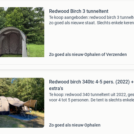
Redwood Birch 3 tunneltent
Te koop aangeboden: redwood birch 3 tunnelte
zo goed als nieuwe staat. Slechts enkele keren
gebruikt en altijd schoon en droog opgeborge
Kenmerken: ruime 2-persoonstent gemaakt v
polyester ru
Zo goed als nieuw
Ophalen of Verzenden
Redwood birch 340tc 4-5 pers. (2022) +
extra's
Te koop: redwood 340 tunneltent uit 2022, ges
voor 4 tot 5 personen. De tent is slechts enkel
keren gebruikt en verkeert in zeer goede staat.
Ideaal voor gezinsvakanties of langere
kampeertrips.
Zo goed als nieuw
Ophalen