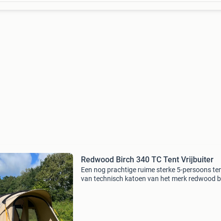
Redwood Birch 340 TC Tent Vrijbuiter
Een nog prachtige ruime sterke 5-persoons te
van technisch katoen van het merk redwood 
de vrijbuiter. We hebben er twee jaar mee
gekampeerd maar zijn inmiddels overgestapt 
een caravan.