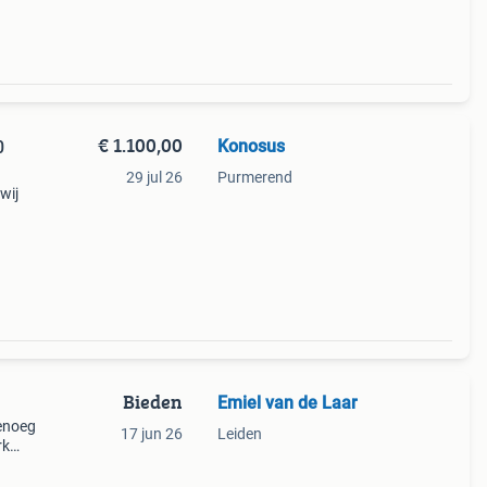
€ 1.100,00
Konosus
0
29 jul 26
Purmerend
wij
n. De
gen
Bieden
Emiel van de Laar
genoeg
17 jun 26
Leiden
rk
ent in