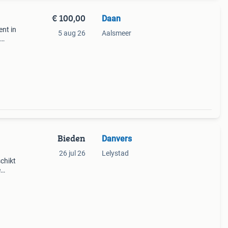
€ 100,00
Daan
nt in
5 aug 26
Aalsmeer
n.
an
Bieden
Danvers
26 jul 26
Lelystad
chikt
e