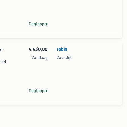
r
 en
Dagtopper
€ 950,00
robin
 -
Vandaag
Zaandijk
wood
ere
Dagtopper