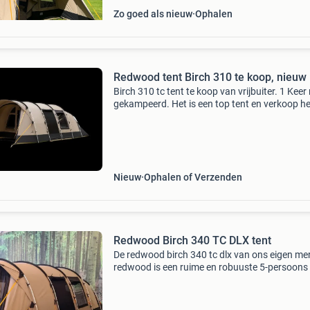
Zo goed als nieuw
Ophalen
Redwood tent Birch 310 te koop, nieuw
Birch 310 tc tent te koop van vrijbuiter. 1 Kee
gekampeerd. Het is een top tent en verkoop 
graag door, voor een gunstigere prijs dan nie
prijs 900 euro in de aanbieding. Ik heb de bon 
Nieuw
Ophalen of Verzenden
Redwood Birch 340 TC DLX tent
De redwood birch 340 tc dlx van ons eigen me
redwood is een ruime en robuuste 5-persoons 
Hij is gemaakt van 200 grams technisch kato
de stokken zijn van voorgevormd aluminium. 
maakt h