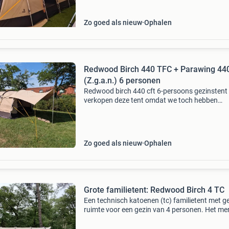
Zo goed als nieuw
Ophalen
Redwood Birch 440 TFC + Parawing 44
(Z.g.a.n.) 6 personen
Redwood birch 440 cft 6-persoons gezinstent 
verkopen deze tent omdat we toch hebben
besloten om een slag kleiner te gaan kampere
tent is slechts tijdens één vakantie van 10 da
gebruikt en
Zo goed als nieuw
Ophalen
Grote familietent: Redwood Birch 4 TC
Een technisch katoenen (tc) familietent met 
ruimte voor een gezin van 4 personen. Het me
redwood is van de vrijbuiter. Wij hebben deze t
2020 overgenomen (is oorspronkelijk van