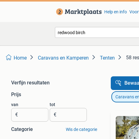
Help en info
Voor
58 re
Home
Caravans en Kamperen
Tenten
Verfijn resultaten
Bewaa
Prijs
Caravans e
van
tot
€
€
Categorie
Wis de categorie