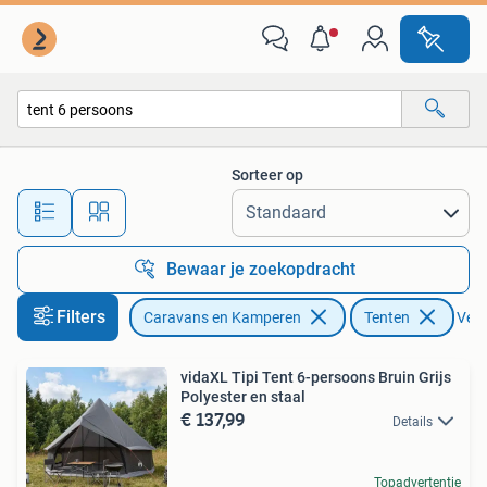
Tenten
Sorteer op
Alle afstanden…
Bewaar je zoekopdracht
Filters
Caravans en Kamperen
Tenten
Verw
vidaXL Tipi Tent 6-persoons Bruin Grijs
Polyester en staal
€ 137,99
Details
Topadvertentie