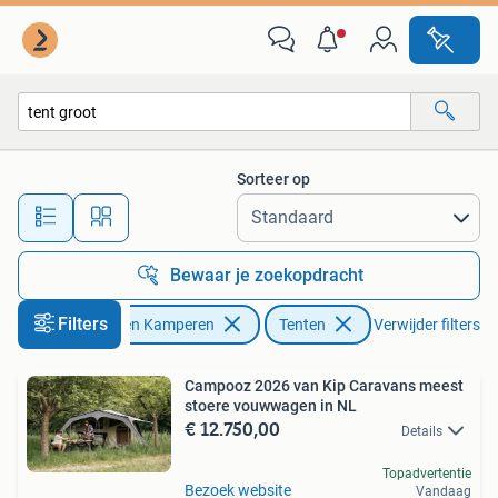
Tenten
Sorteer op
Alle afstanden…
Bewaar je zoekopdracht
Filters
Caravans en Kamperen
Tenten
Verwijder filters
Campooz 2026 van Kip Caravans meest
stoere vouwwagen in NL
€ 12.750,00
Details
Topadvertentie
Bezoek website
Vandaag