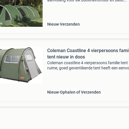
aanvulling voor elk buitenavontuur en biedt
comfort en functionaliteit tijdens je zomerse
kampeertochten. Met zijn strakke lijnen en ru
binnenruimte is het
Nieuw
Verzenden
Coleman Coastline 4 vierpersoons fami
tent nieuw in doos
Coleman coastline 4 vierpersoons familie tent
ruime, goed geventileerde tent heeft een eenv
op te zetten tunnelconstructie die een maxima
leefruimte voor meer comfort en gemak, en
ongeloof
Nieuw
Ophalen of Verzenden