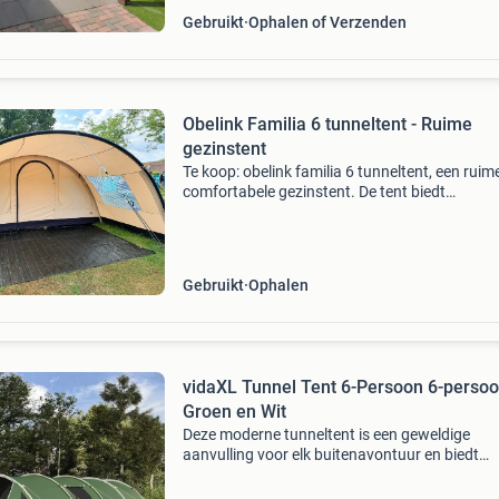
Gebruikt
Ophalen of Verzenden
Obelink Familia 6 tunneltent - Ruime
gezinstent
Te koop: obelink familia 6 tunneltent, een ruim
comfortabele gezinstent. De tent biedt
slaapplaatsen voor 6 personen, verdeeld over
meerdere slaapcabines. De luifel kan nog
dichtgezet worden met e
Gebruikt
Ophalen
vidaXL Tunnel Tent 6-Persoon 6-perso
Groen en Wit
Deze moderne tunneltent is een geweldige
aanvulling voor elk buitenavontuur en biedt
comfort en functionaliteit tijdens je zomerse
kampeertochten. Met zijn strakke lijnen en ru