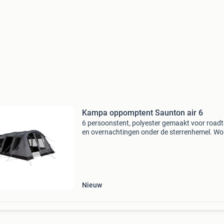
Kampa oppomptent Saunton air 6
6 persoonstent, polyester gemaakt voor roadt
en overnachtingen onder de sterrenhemel. Wo
dit uw prachtige 6 persoons tent. De opblaas
buisconstructie zorgt voor een snelle opzet e
tij
Nieuw