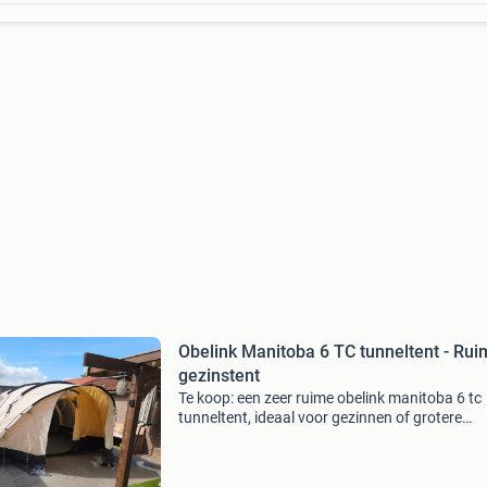
Obelink Manitoba 6 TC tunneltent - Ru
gezinstent
Te koop: een zeer ruime obelink manitoba 6 tc
tunneltent, ideaal voor gezinnen of grotere
groepen. Deze tent biedt comfortabele
slaapplaatsen voor tot en met 6 personen en 
een royale leefruimte.