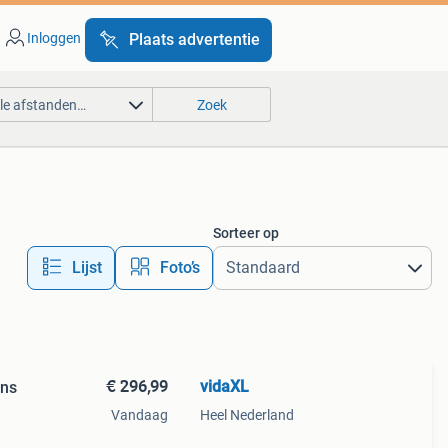
Inloggen
Plaats advertentie
lle afstanden…
Zoek
Sorteer op
Lijst
Foto’s
€ 296,99
vidaXL
ons
Vandaag
Heel Nederland