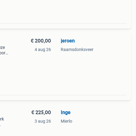
€ 200,00
jeroen
eze
4 aug 26
Raamsdonksveer
oor
is
€ 225,00
Inge
erk
3 aug 26
Mierlo