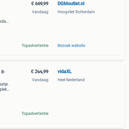
€ 669,99
DGMoutlet.nl
Vandaag
Hoogvliet Rotterdam
rkdag
e in
Topadvertentie
Bezoek website
€ 244,99
vidaXL
 8-
Vandaag
Heel Nederland
atje.
plek
t van
Topadvertentie