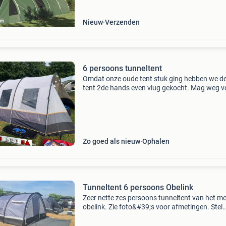
binnenruimte is het
Nieuw
Verzenden
6 persoons tunneltent
Omdat onze oude tent stuk ging hebben we d
tent 2de hands even vlug gekocht. Mag weg v
een klein prijsje. We hebben hier 2 weken goed 
gezeten. Beide mag maar hou het netjes.
Zo goed als nieuw
Ophalen
Tunneltent 6 persoons Obelink
Zeer nette zes persoons tunneltent van het m
obelink. Zie foto&#39;s voor afmetingen. Stel
gerust een vraag via een berichtje! 😊