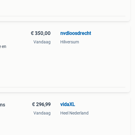
€ 350,00
nvdloosdrecht
Vandaag
Hilversum
e en
€ 296,99
vidaXL
ons
Vandaag
Heel Nederland
ime