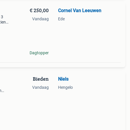
€ 250,00
Cornel Van Leeuwen
 3
Vandaag
Ede
zien
ns zo
Dagtopper
Bieden
Niels
Vandaag
Hengelo
n