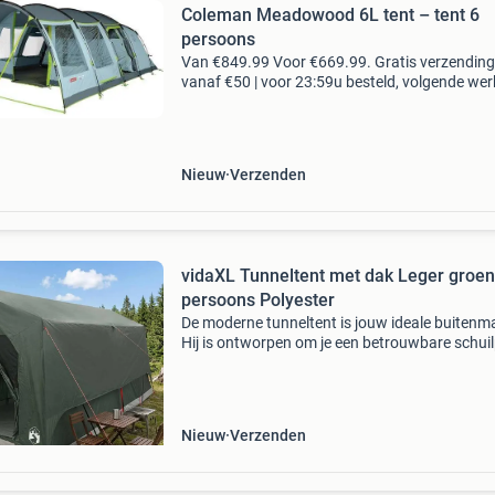
Coleman Meadowood 6L tent – tent 6
persoons
Van €849.99 Voor €669.99. Gratis verzending
vanaf €50 | voor 23:59u besteld, volgende we
in huis. Let op! Dit artikel bevat een klein gaatj
de hoes en de bodem van de tent. (Zi
Nieuw
Verzenden
vidaXL Tunneltent met dak Leger groen
persoons Polyester
De moderne tunneltent is jouw ideale buitenma
Hij is ontworpen om je een betrouwbare schuil
te bieden in allerlei kampeersituaties. Gemaak
polyester en versterkt met staal, is deze tent
Nieuw
Verzenden