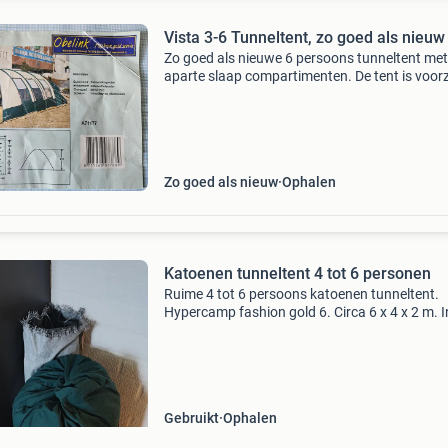
Vista 3-6 Tunneltent, zo goed als nieuw
Zo goed als nieuwe 6 persoons tunneltent met
aparte slaap compartimenten. De tent is voor
van een vaste kuip. We leveren er een, evenee
goed als nieuwe, inklapbare multifunctionele
campeerk
Zo goed als nieuw
Ophalen
Katoenen tunneltent 4 tot 6 personen
Ruime 4 tot 6 persoons katoenen tunneltent.
Hypercamp fashion gold 6. Circa 6 x 4 x 2 m. I
zeer nette staat en kompleet met de twee
slaapcompartimenten, stokken, haringen en 2
grondzeilen. Volledig l
Gebruikt
Ophalen