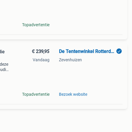
ime
Topadvertentie
€ 239,95
De Tentenwinkel Rotterdam
lie
Vandaag
Zevenhuizen
 deze
oudig
le
Topadvertentie
Bezoek website