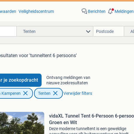
waarden
Veiligheidscentrum
Berichten
Meldingen
Tenten
A
esultaten
voor 'tunneltent 6 persoons'
Ontvang meldingen van
r je zoekopdracht
nieuwe zoekresultaten
n Kamperen
Tenten
Verwijder filters
vidaXL Tunnel Tent 6-Persoon 6-perso
Groen en Wit
Deze moderne tunneltent is een geweldige