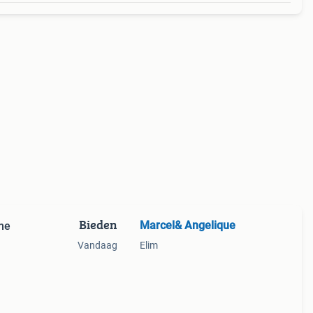
Bieden
Marcel& Angelique
ime
Vandaag
Elim
heeft