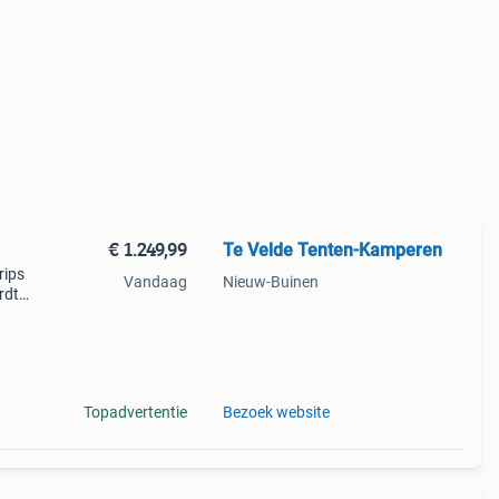
€ 1.249,99
Te Velde Tenten-Kamperen
rips
Vandaag
Nieuw-Buinen
rdt
bare
n meer
Topadvertentie
Bezoek website