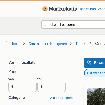
Help en info
Voor
633 r
Home
Caravans en Kamperen
Tenten
Verfijn resultaten
Bewaa
Prijs
Caravans e
van
tot
€
€
Categorie
Wis de categorie