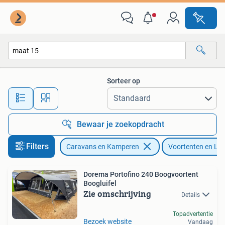
Voortenten en Luifels
Sorteer op
Alle afstanden…
Bewaar je zoekopdracht
Filters
Caravans en Kamperen
Voortenten en Lui
Dorema Portofino 240 Boogvoortent
Boogluifel
Zie omschrijving
Details
Topadvertentie
Bezoek website
Vandaag