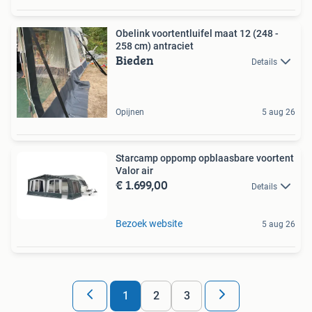
Obelink voortentluifel maat 12 (248 -
258 cm) antraciet
Bieden
Details
Opijnen
5 aug 26
Starcamp oppomp opblaasbare voortent
Valor air
€ 1.699,00
Details
Bezoek website
5 aug 26
1
2
3