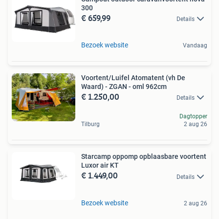
300
€ 659,99
Details
Bezoek website
Vandaag
Voortent/Luifel Atomatent (vh De
Waard) - ZGAN - oml 962cm
€ 1.250,00
Details
Dagtopper
Tilburg
2 aug 26
Starcamp oppomp opblaasbare voortent
Luxor air KT
€ 1.449,00
Details
Bezoek website
2 aug 26