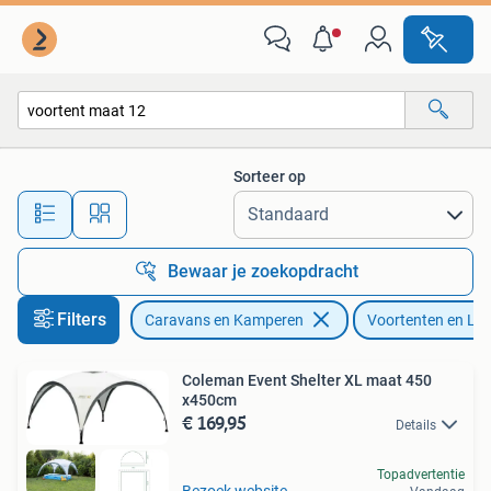
Voortenten en Luifels
Sorteer op
Alle afstanden…
Bewaar je zoekopdracht
Filters
Caravans en Kamperen
Voortenten en Lui
Coleman Event Shelter XL maat 450
x450cm
€ 169,95
Details
Topadvertentie
Bezoek website