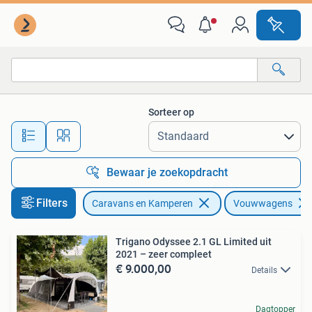
Vouwwagens
Sorteer op
Alle afstanden…
Bewaar je zoekopdracht
Filters
Caravans en Kamperen
Vouwwagens
Trigano Odyssee 2.1 GL Limited uit
2021 – zeer compleet
€ 9.000,00
Details
Dagtopper