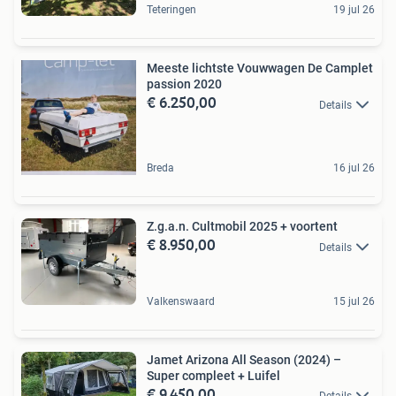
Teteringen
19 jul 26
Meeste lichtste Vouwwagen De Camplet
passion 2020
€ 6.250,00
Details
Breda
16 jul 26
Z.g.a.n. Cultmobil 2025 + voortent
€ 8.950,00
Details
Valkenswaard
15 jul 26
Jamet Arizona All Season (2024) –
Super compleet + Luifel
€ 9.450,00