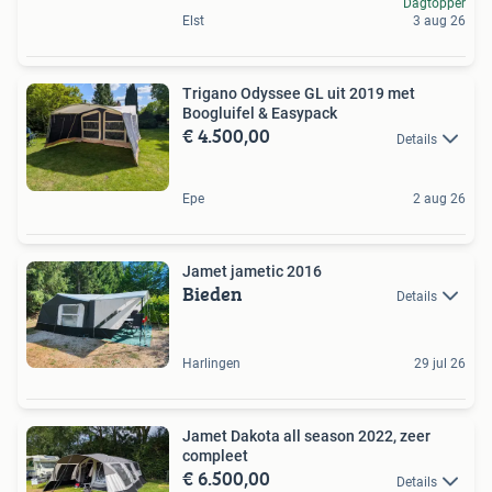
Dagtopper
Elst
3 aug 26
Trigano Odyssee GL uit 2019 met
Boogluifel & Easypack
€ 4.500,00
Details
Epe
2 aug 26
Jamet jametic 2016
Bieden
Details
Harlingen
29 jul 26
Jamet Dakota all season 2022, zeer
compleet
€ 6.500,00
Details