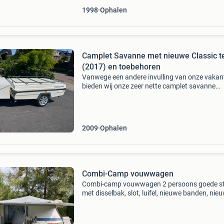
1998
Ophalen
Camplet Savanne met nieuwe Classic t
(2017) en toebehoren
Vanwege een andere invulling van onze vakan
bieden wij onze zeer nette camplet savanne
vouwwagen te koop aan. Deze camplet is voo
van een complete nieuwe camplet classic tent 
2017 is g
2009
Ophalen
Combi-Camp vouwwagen
Combi-camp vouwwagen 2 persoons goede s
met disselbak, slot, luifel, nieuwe banden, nie
matras 160x210. Afdekzeil etc goed onderho
in stalling gestaan kan nog jaren mee bieden 
€ 6