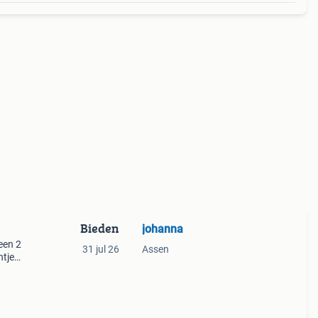
Bieden
johanna
een 2
31 jul 26
Assen
tje(1