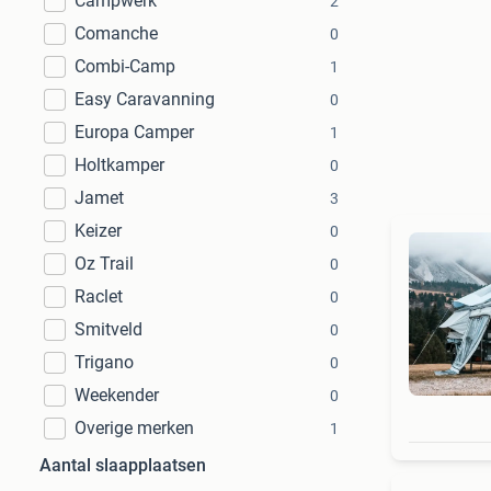
Campwerk
2
Comanche
0
Combi-Camp
1
Easy Caravanning
0
Europa Camper
1
Holtkamper
0
Jamet
3
Keizer
0
Oz Trail
0
Raclet
0
Smitveld
0
Trigano
0
Weekender
0
Overige merken
1
Aantal slaapplaatsen