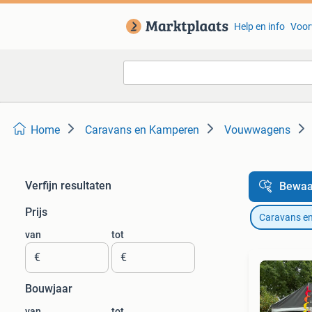
Help en info
Voor
Home
Caravans en Kamperen
Vouwwagens
Verfijn resultaten
Bewaa
Prijs
Caravans e
van
tot
€
€
Bouwjaar
van
tot