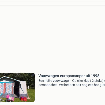
Vouwwagen europacamper uit 1998
Een nette vouwwagen. Op elke klep ( 2 stuks) 
persoonsbed. We hebben ook nog een hangten
persoons) voor onder de klep. 4 + Persoons
vouwwagen. Grote voortent met gordijntjes.
Waterdicht, vor