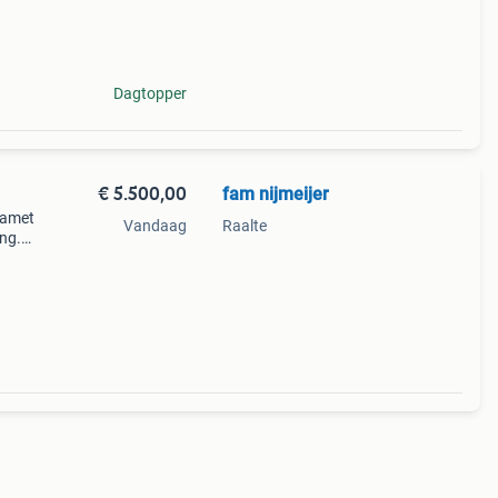
2) ga
Dagtopper
€ 5.500,00
fam nijmeijer
jamet
Vandaag
Raalte
ng.
Luifel
ische