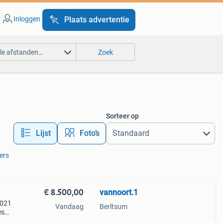
Inloggen
Plaats advertentie
lle afstanden…
Zoek
Sorteer op
Lijst
Foto’s
ters
€ 8.500,00
vannoort.1
2021
Vandaag
Berltsum
es
nen.