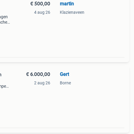
€ 500,00
martin
4 aug 26
Klazienaveen
agen
sche
e
ullen.
€ 6.000,00
Gert
n
2 aug 26
Borne
mper
t
e en