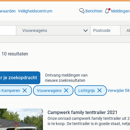
waarden
Veiligheidscentrum
Berichten
Meldingen
Vouwwagens
A
10 resultaten
Ontvang meldingen van
r je zoekopdracht
nieuwe zoekresultaten
n Kamperen
Vouwwagens
Lichtgrijs
Verwijder fil
Campwerk family tenttrailer 2021
Onze onroad campwerk family tenttrailer uit 
is te koop. De tenttrailer is in goede staat, netj
onderhouden en compleet. Ideaal voor gezin