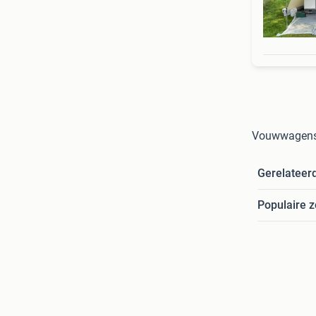
Vouwwagens m
Gerelateer
Populaire 