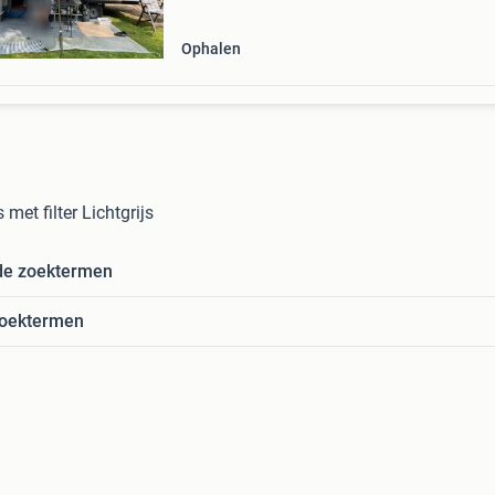
Ophalen
et filter Lichtgrijs
de zoektermen
zoektermen