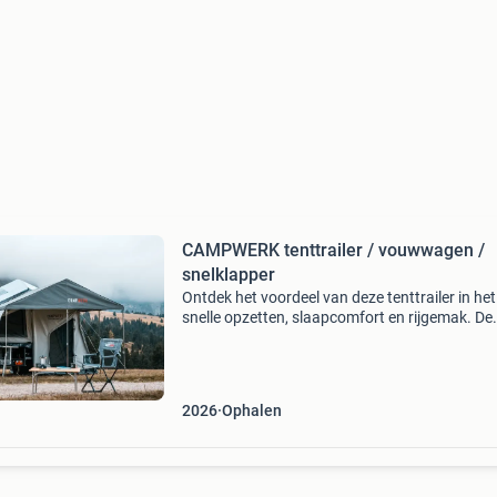
CAMPWERK tenttrailer / vouwwagen /
snelklapper
Ontdek het voordeel van deze tenttrailer in het
snelle opzetten, slaapcomfort en rijgemak. De
tenttrailer campwerk economy is een stoere
tenttrailer van duitse makelij (sinds 2010) die i
ontwikkeld m
2026
Ophalen