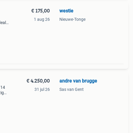
€ 175,00
westie
1 aug 26
Nieuwe-Tonge
eale,
ers
€ 4.250,00
andre van brugge
014
31 jul 26
Sas van Gent
zig