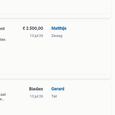
€ 2.500,00
Matthijs
ent
13 jul 26
Zwaag
ties
rzien
die in
Bieden
Gerard
taat
13 jul 26
Tiel
uw
uden
vanaf