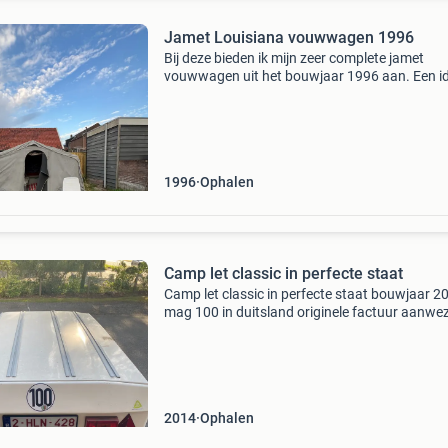
Jamet Louisiana vouwwagen 1996
Bij deze bieden ik mijn zeer complete jamet
vouwwagen uit het bouwjaar 1996 aan. Een id
ruime vouwwagen voor gezinnen of kampeerd
die direct op pad willen de vouwwagen staat
momenteel uitgekla
1996
Ophalen
Camp let classic in perfecte staat
Camp let classic in perfecte staat bouwjaar 2
mag 100 in duitsland originele factuur aanwe
luifel aanwezig perfecte staat
2014
Ophalen