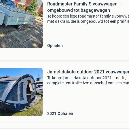
Roadmaster Family S vouwwagen -
omgebouwd tot bagagewagen
Te koop: een lege roadmaster family s vouww
met dakrails, die is omgebouwd tot een prakti
bagagewagen. Ideaal voor extra opslagruimt
tijdens vakanties of voor het vervoeren van sp
Begin
Ophalen
Jamet dakota outdoor 2021 vouwwage
Te koop: jamet dakota outdoor 2021 – nette,
complete tenttrailer ivm aanschaf van een ca
verkopen wij (met pijn in onze hart) onze jame
dakota outdoor uit 2021. Een ruime, praktisch
comfortab
2021
Ophalen