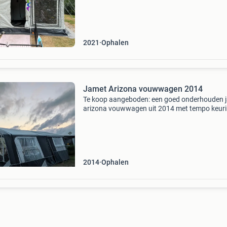
Het uitklappen van de hoofdtent (ruimte 11 m
2021
Ophalen
Jamet Arizona vouwwagen 2014
Te koop aangeboden: een goed onderhouden 
arizona vouwwagen uit 2014 met tempo keuri
Compleet met voortent met kuipzeil en hemel. 
met zijwanden niet op foto. Keuken met elektr
kraa
2014
Ophalen