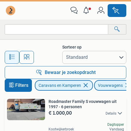
Vouwwagens
Sorteer op
Alle afstanden…
Bewaar je zoekopdracht
Filters
Caravans en Kamperen
Vouwwagens
Roadmaster Family S vouwwagen uit
1997 - 6 personen
€ 1.000,00
Details
Dagtopper
Kootwijkerbroek
Vandaag