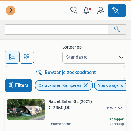
Vouwwagens
Sorteer op
Alle afstanden…
Bewaar je zoekopdracht
Filters
Caravans en Kamperen
Vouwwagens
Raclet Safari GL (2021)
€ 7.950,00
Details
Dagtopper
Lichtenvoorde
Vandaag