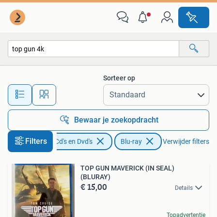
Blu-ray
Sorteer op
Alle afstanden…
Bewaar je zoekopdracht
Filters
Cd's en Dvd's
Blu-ray
Verwijder filters
TOP GUN MAVERICK (IN SEAL)
(BLURAY)
€ 15,00
Details
Topadvertentie