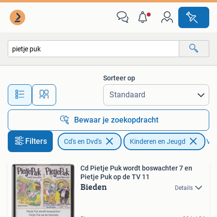
Cd's | Kinderen en Jeugd
Sorteer op
Alle afstanden…
Bewaar je zoekopdracht
Filters
Cd's en Dvd's
Kinderen en Jeugd
Ver
Cd Pietje Puk wordt boswachter 7 en
Pietje Puk op de TV 11
Bieden
Details