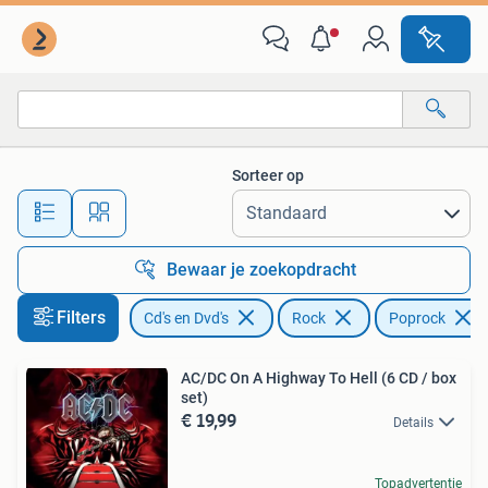
Cd's | Rock
Sorteer op
Alle afstanden…
Bewaar je zoekopdracht
Filters
Cd's en Dvd's
Rock
Poprock
AC/DC On A Highway To Hell (6 CD / box
set)
€ 19,99
Details
Topadvertentie