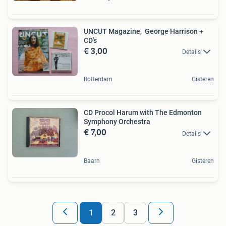
UNCUT Magazine, George Harrison +
CD’s
€ 3,00
Details
Rotterdam
Gisteren
CD Procol Harum with The Edmonton
Symphony Orchestra
€ 7,00
Details
Baarn
Gisteren
1
2
3