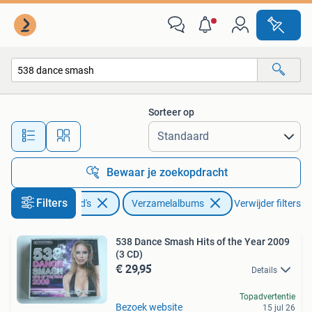
Cd's | Verzamelalbums
Sorteer op
Alle afstanden…
Bewaar je zoekopdracht
Filters
Cd's en Dvd's
Verzamelalbums
Verwijder filters
538 Dance Smash Hits of the Year 2009
(3 CD)
€ 29,95
Details
Topadvertentie
Bezoek website
15 jul 26