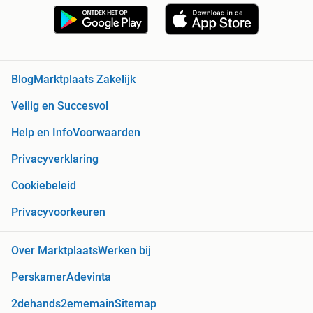
Blog
Marktplaats Zakelijk
Veilig en Succesvol
Help en Info
Voorwaarden
Privacyverklaring
Cookiebeleid
Privacyvoorkeuren
Over Marktplaats
Werken bij
Perskamer
Adevinta
2dehands
2ememain
Sitemap