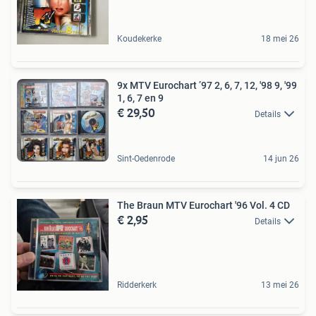
Koudekerke
18 mei 26
9x MTV Eurochart ’97 2, 6, 7, 12, '98 9, '99
1, 6, 7 en 9
€ 29,50
Details
Sint-Oedenrode
14 jun 26
The Braun MTV Eurochart '96 Vol. 4 CD
€ 2,95
Details
Ridderkerk
13 mei 26