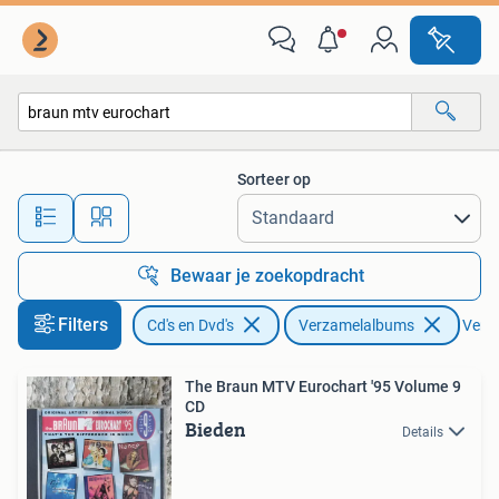
Cd's | Verzamelalbums
Sorteer op
Alle afstanden…
Bewaar je zoekopdracht
Filters
Cd's en Dvd's
Verzamelalbums
Verwi
The Braun MTV Eurochart '95 Volume 9
CD
Bieden
Details