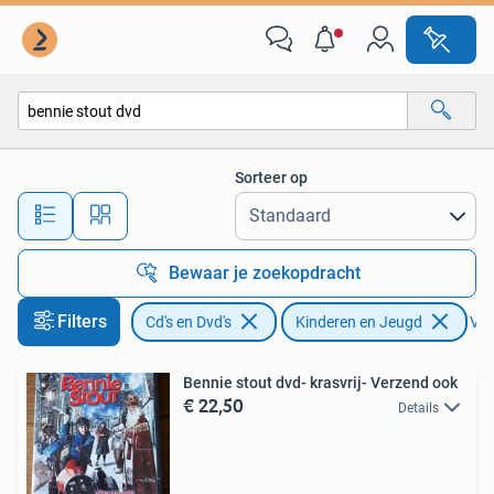
Dvd's | Kinderen en Jeugd
Sorteer op
Alle afstanden…
Bewaar je zoekopdracht
Filters
Cd's en Dvd's
Kinderen en Jeugd
Ver
Bennie stout dvd- krasvrij- Verzend ook
€ 22,50
Details