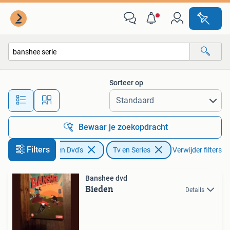
Dvd's | Tv en Series
Sorteer op
Alle afstanden…
Bewaar je zoekopdracht
Filters
Cd's en Dvd's
Tv en Series
Verwijder filters
Banshee dvd
Bieden
Details