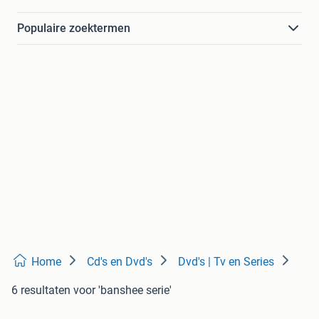
Populaire zoektermen
Home
Cd's en Dvd's
Dvd's | Tv en Series
6 resultaten
voor 'banshee serie'