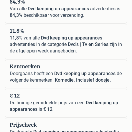
84,3%
Van alle
Dvd keeping up appearances
advertenties is
84,3%
beschikbaar voor verzending.
11,8%
11,8%
van alle
Dvd keeping up appearances
advertenties in de categorie
Dvd's | Tv en Series
zijn in
de afgelopen week aangeboden.
Kenmerken
Doorgaans heeft een
Dvd keeping up appearances
de
volgende kenmerken:
Komedie, Inclusief doosje.
€ 12
De huidige gemiddelde prijs van een
Dvd keeping up
appearances
is
€ 12
.
Prijscheck
De duurste
Dvd keeping up appearances
advertentie