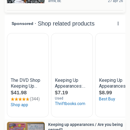
antw, BE
27 apr 26
Keeping up appearances / Are you being
served?