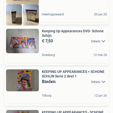
Heerhugowaard
20 jun 26
Keeping Up Appearances DVD- Schone
Schijn
€ 7,50
Details
Doesburg
12 mei 26
KEEPING UP APPEARANCES = SCHONE
SCHIJN Serie 2 deel 1
Bieden
Details
Tilburg
12 jun 26
KEEPING UP APPEARANCES - SCHONE