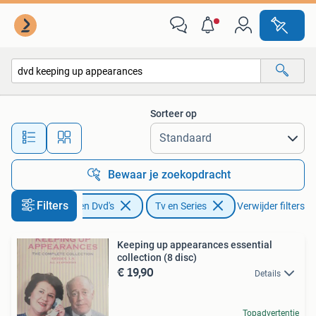
Dvd's | Tv en Series
Sorteer op
Alle afstanden…
Bewaar je zoekopdracht
Filters
Cd's en Dvd's
Tv en Series
Verwijder filters
Keeping up appearances essential
collection (8 disc)
€ 19,90
Details
Topadvertentie