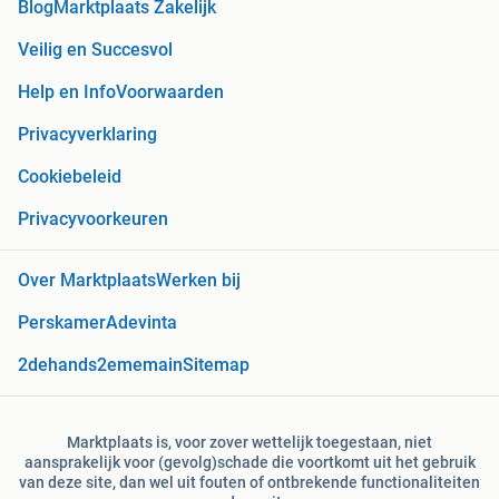
Blog
Marktplaats Zakelijk
Veilig en Succesvol
Help en Info
Voorwaarden
Privacyverklaring
Cookiebeleid
Privacyvoorkeuren
Over Marktplaats
Werken bij
Perskamer
Adevinta
2dehands
2ememain
Sitemap
Marktplaats is, voor zover wettelijk toegestaan, niet
aansprakelijk voor (gevolg)schade die voortkomt uit het gebruik
van deze site, dan wel uit fouten of ontbrekende functionaliteiten