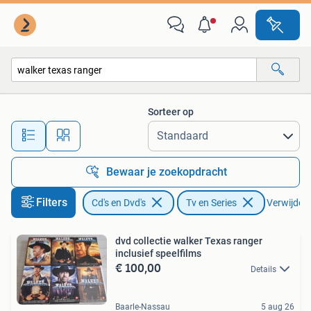
Dvd's | Tv en Series
Sorteer op
Alle afstanden…
Bewaar je zoekopdracht
Filters
Cd's en Dvd's
Tv en Series
Verwijder f
dvd collectie walker Texas ranger
inclusief speelfilms
€ 100,00
Details
Baarle-Nassau
5 aug 26