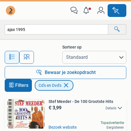
Cd's en Dvd's
Sorteer op
Alle afstanden…
Bewaar je zoekopdracht
Filters
Cd's en Dvd's
Stef Meeder - De 100 Grootste Hits
€ 3,99
Details
Topadvertentie
Bezoek website
Eergisteren