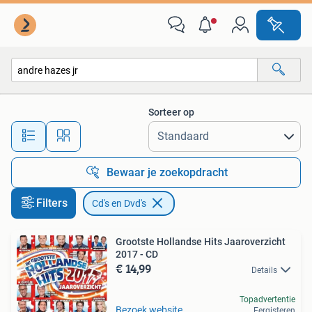
Cd's en Dvd's
Sorteer op
Alle afstanden…
Bewaar je zoekopdracht
Filters
Cd's en Dvd's
Grootste Hollandse Hits Jaaroverzicht
2017 - CD
€ 14,99
Details
Topadvertentie
Bezoek website
Eergisteren