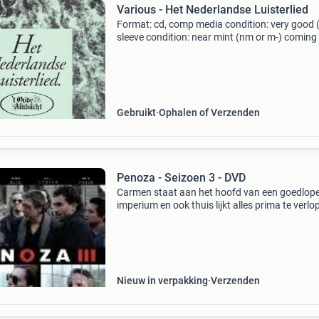
Various - Het Nederlandse Luisterlied
Format: cd, comp media condition: very good 
sleeve condition: near mint (nm or m-) coming
private collection. You have warranty on all ou
cds. They will play fine! If not you get a refund
Gebruikt
Ophalen of Verzenden
Penoza - Seizoen 3 - DVD
Carmen staat aan het hoofd van een goedlop
imperium en ook thuis lijkt alles prima te verlo
Ze woont met john (eric corton), koen (joost
koning), boris (stijn taverne) en kleine irwan in
mo
Nieuw in verpakking
Verzenden