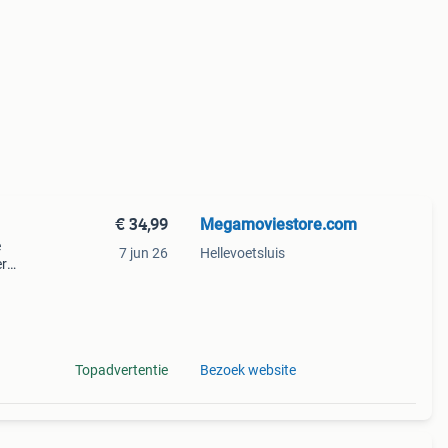
€ 34,99
Megamoviestore.com
e
7 jun 26
Hellevoetsluis
er
st 30
het
Topadvertentie
Bezoek website