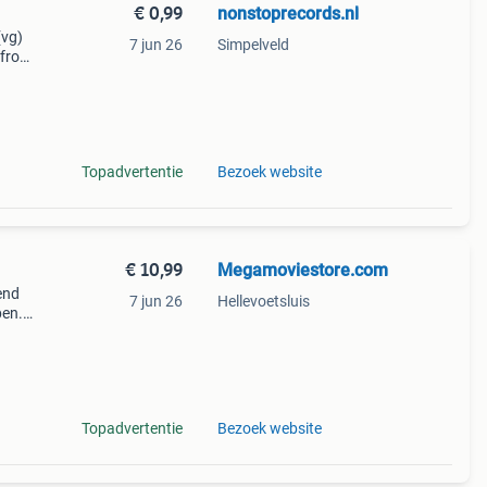
€ 0,99
nonstoprecords.nl
(vg)
7 jun 26
Simpelveld
 from
r
.
Topadvertentie
Bezoek website
€ 10,99
Megamoviestore.com
end
7 jun 26
Hellevoetsluis
pen.
 een
Topadvertentie
Bezoek website