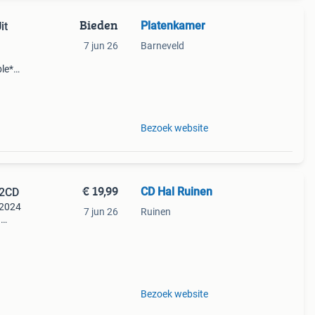
Bieden
Platenkamer
it
7 jun 26
Barneveld
ble*–
Bezoek website
€ 19,99
CD Hal Ruinen
 2CD
 2024
7 jun 26
Ruinen
n
nder
in -
Bezoek website