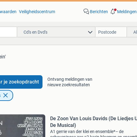
waarden
Veiligheidscentrum
Berichten
Meldingen
Cd's en Dvd's
A
ein'
Ontvang meldingen van
r je zoekopdracht
nieuwe zoekresultaten
s
De Zoon Van Louis Davids (De Liedjes U
De Musical)
A1 gerrie van der klei en ensemble*– de