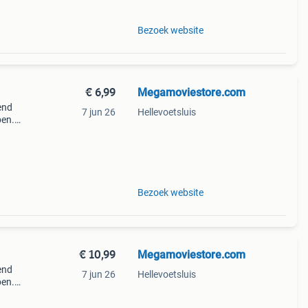
Bezoek website
€ 6,99
Megamoviestore.com
end
7 jun 26
Hellevoetsluis
pen.
 een
Bezoek website
€ 10,99
Megamoviestore.com
end
7 jun 26
Hellevoetsluis
pen.
 een