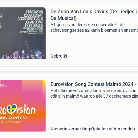
De Zoon Van Louis Davids (De Liedjes U
De Musical)
A1 gerrie van der klei en ensemble*– de
scheveningse zee a2 karin bloemen en ensem
de kat zat op het plat a3 jan mesdag–
luchtkastelen a4 ensemble*– maar ik heb jou
(when i've got you) a5 lex
Gebruikt
Eurovision Song Contest Malmö 2024 -
Het ultieme verzamelalbum van de eurovision
editie in malmö waarop alle 37 deelnemers zij
vertegenwoordigd verdeeld over 2cd's. Waaro
natuurlijk de inzending van nederland: joost kle
Nieuw in verpakking
Ophalen of Verzenden