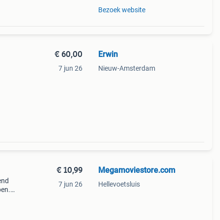
Bezoek website
€ 60,00
Erwin
7 jun 26
Nieuw-Amsterdam
€ 10,99
Megamoviestore.com
end
7 jun 26
Hellevoetsluis
pen.
 een