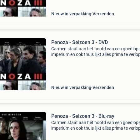
Nieuw in verpakking
Verzenden
Penoza - Seizoen 3 - DVD
Carmen staat aan het hoofd van een goedlop
imperium en ook thuis lijkt alles prima te verlo
Ze woont met john (eric corton), koen (joost
koning), boris (stijn taverne) en kleine irwan in
mo
Nieuw in verpakking
Verzenden
Penoza - Seizoen 3 - Blu-ray
Carmen staat aan het hoofd van een goedlop
imperium en ook thuis lijkt alles prima te verlo
Ze woont met john (eric corton), koen (joost
koning), boris (stijn taverne) en kleine irwan in