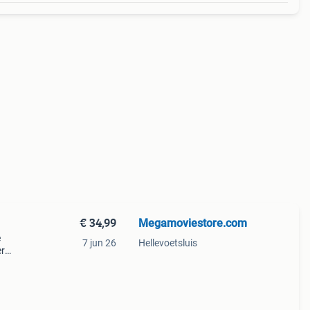
€ 34,99
Megamoviestore.com
e
7 jun 26
Hellevoetsluis
er
st 30
het