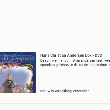
Hans Christian Andersen box - DVD
De schrijver hans christian andersen heeft vel
sprookjes geschreven die tot de beroemdste t
wereld behoren. Deze dvd-box bevat maar lief
van zijn beroemdste en mooiste sprookjes als 
lelijk
Nieuw in verpakking
Verzenden