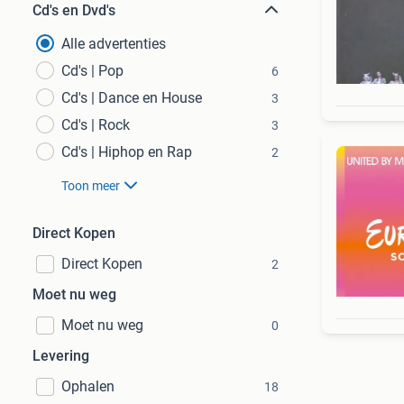
Cd's en Dvd's
Alle advertenties
Cd's | Pop
6
Cd's | Dance en House
3
Cd's | Rock
3
Cd's | Hiphop en Rap
2
Toon meer
Direct Kopen
Direct Kopen
2
Moet nu weg
Moet nu weg
0
Levering
Ophalen
18