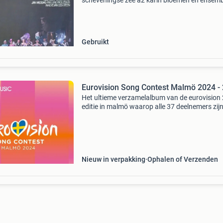
scheveningse zee a2 karin bloemen en ensem
de kat zat op het plat a3 jan mesdag–
luchtkastelen a4 ensemble*– maar ik heb jou
(when i've got you) a5 lex
Gebruikt
Eurovision Song Contest Malmö 2024 -
Het ultieme verzamelalbum van de eurovision
editie in malmö waarop alle 37 deelnemers zij
vertegenwoordigd verdeeld over 2cd's. Waaro
natuurlijk de inzending van nederland: joost kle
Nieuw in verpakking
Ophalen of Verzenden