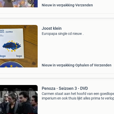
Nieuw in verpakking
Verzenden
Joost klein
Europapa single cd nieuw .
Nieuw in verpakking
Ophalen of Verzenden
Penoza - Seizoen 3 - DVD
Carmen staat aan het hoofd van een goedlop
imperium en ook thuis lijkt alles prima te verlo
Ze woont met john (eric corton), koen (joost
koning), boris (stijn taverne) en kleine irwan in
mo