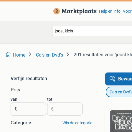
Help en info
Voor
201 resultaten
voor 'joost kl
Home
Cd's en Dvd's
Verfijn resultaten
Bewaa
Prijs
Cd's en Dvd'
van
tot
€
€
Categorie
Wis de categorie