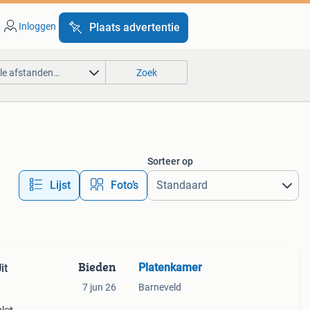
Inloggen
Plaats advertentie
lle afstanden…
Zoek
Sorteer op
Lijst
Foto’s
Bieden
Platenkamer
it
7 jun 26
Barneveld