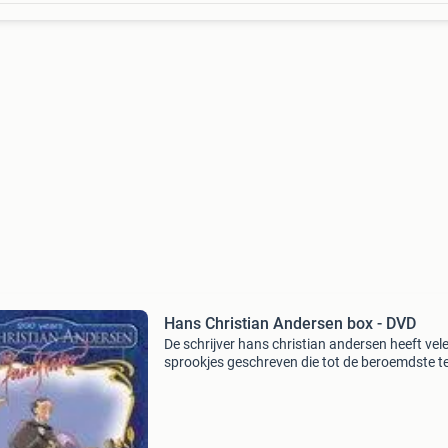
Hans Christian Andersen box - DVD
De schrijver hans christian andersen heeft vel
sprookjes geschreven die tot de beroemdste t
wereld behoren. Deze dvd-box bevat maar lief
van zijn beroemdste en mooiste sprookjes als 
lelijk