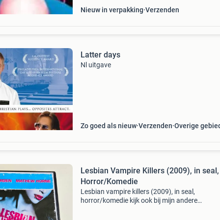
Nieuw in verpakking
Verzenden
Latter days
Nl uitgave
Zo goed als nieuw
Verzenden
Overige gebie
Lesbian Vampire Killers (2009), in seal,
Horror/Komedie
Lesbian vampire killers (2009), in seal,
horror/komedie kijk ook bij mijn andere
advertenties voor meer dvd&#39;s!