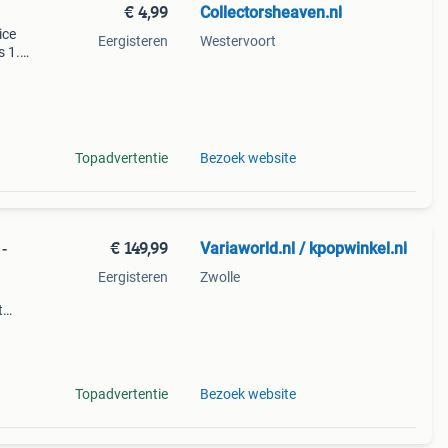
€ 4,99
Collectorsheaven.nl
ice
Eergisteren
Westervoort
s 1.
mb 5.
Topadvertentie
Bezoek website
€ 149,99
Variaworld.nl / kpopwinkel.nl
-
Eergisteren
Zwolle
t
tie
ver
Topadvertentie
Bezoek website