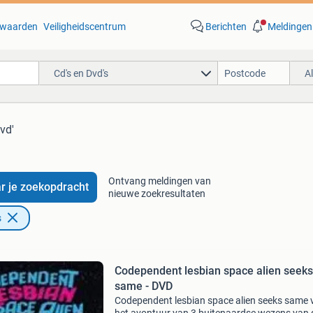
waarden
Veiligheidscentrum
Berichten
Meldingen
Cd's en Dvd's
A
vd'
Ontvang meldingen van
r je zoekopdracht
nieuwe zoekresultaten
s
Codependent lesbian space alien seeks
same - DVD
Codependent lesbian space alien seeks same 