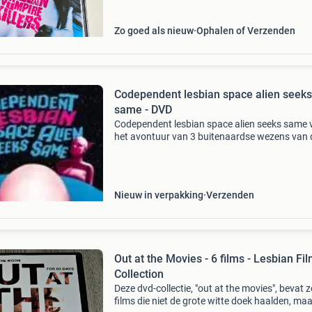
Zo goed als nieuw
Ophalen of Verzenden
Codependent lesbian space alien seeks
same - DVD
Codependent lesbian space alien seeks same 
het avontuur van 3 buitenaardse wezens van 
planeet zots, die naar de aarde worden gezon
om hun romantische emoties kwijt te raken. D
gevoelens
Nieuw in verpakking
Verzenden
Out at the Movies - 6 films - Lesbian Fi
Collection
Deze dvd-collectie, "out at the movies", bevat 
films die niet de grote witte doek haalden, maa