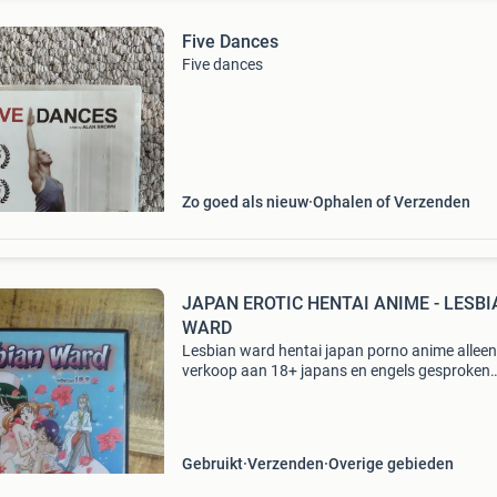
Five Dances
Five dances
Zo goed als nieuw
Ophalen of Verzenden
JAPAN EROTIC HENTAI ANIME - LESBI
WARD
Lesbian ward hentai japan porno anime alleen
verkoop aan 18+ japans en engels gesproken
engels en grieks ondertiteld regio vrij alleen
verzenden met postnl
Gebruikt
Verzenden
Overige gebieden