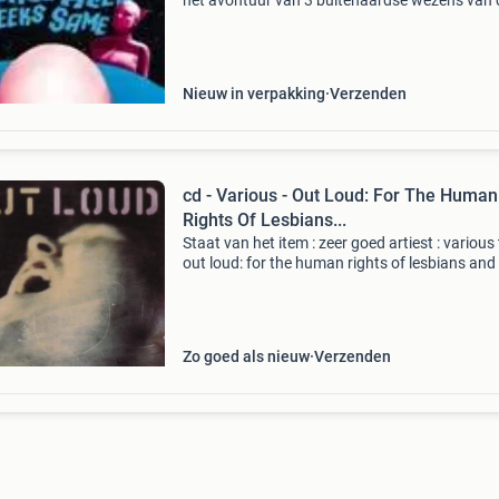
het avontuur van 3 buitenaardse wezens van 
planeet zots, die naar de aarde worden gezon
om hun romantische emoties kwijt te raken. D
gevoelens
Nieuw in verpakking
Verzenden
cd - Various - Out Loud: For The Human
Rights Of Lesbians...
Staat van het item : zeer goed artiest : various t
out loud: for the human rights of lesbians and
produktspecificatie formaat : cd released : 19
genre : jazz nummers u kunt dit item beste
Zo goed als nieuw
Verzenden