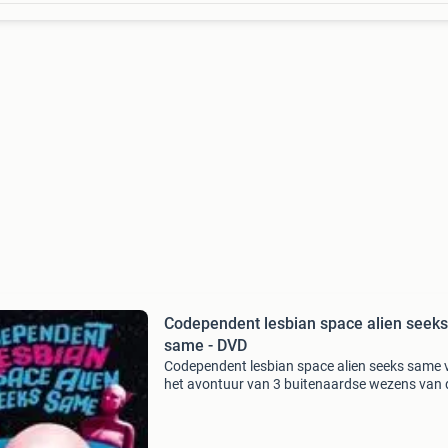
Codependent lesbian space alien seeks
same - DVD
Codependent lesbian space alien seeks same 
het avontuur van 3 buitenaardse wezens van 
planeet zots, die naar de aarde worden gezon
om hun romantische emoties kwijt te raken. D
gevoelens