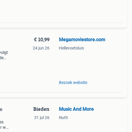
€ 10,99
Megamoviestore.com
24 jun 26
Hellevoetsluis
volgt
de
den
eze
Bezoek website
Bieden
Music And More
lm
31 jul 26
Nuth
zes
r wel