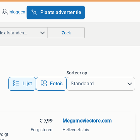
Inloggen
Plaats advertentie
lle afstanden…
Zoek
Sorteer op
Lijst
Foto’s
€ 7,99
Megamoviestore.com
Eergisteren
Hellevoetsluis
volgt