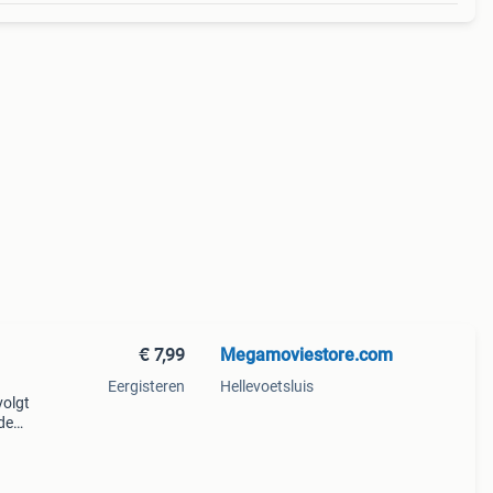
€ 7,99
Megamoviestore.com
Eergisteren
Hellevoetsluis
volgt
de
den
eze