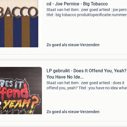
cd - Joe Pernice - Big Tobacco
Staat van het item : zeer goed artiest : joe pern
titel : big tobacco produktspecificatie nummer
Prince valium 2. The pill 3. Bum leg 4. Pipe bo
I still can't say her name 6. Undertow
Zo goed als nieuw
Verzenden
LP gebruikt - Does It Offend You, Yeah? 
You Have No Ide...
Staat van het item : zeer goed artiest : does it
offend you, yeah? Titel : you have no idea wha
you're getting yourself into... Produktspecifica
uk, 2008 vg+/nm v3045 no sticker on front co
Zo goed als nieuw
Verzenden