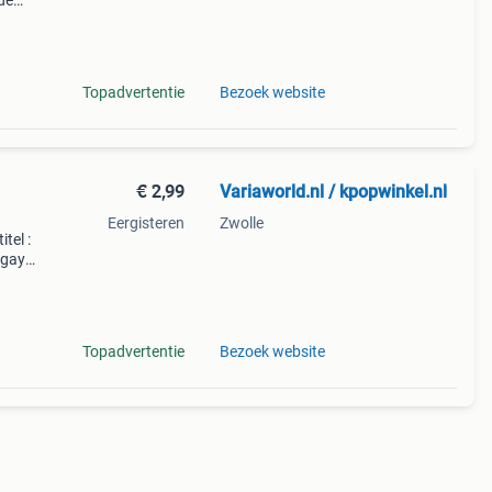
de
den
eze
Topadvertentie
Bezoek website
€ 2,99
Variaworld.nl / kpopwinkel.nl
Eergisteren
Zwolle
itel :
 gays
95
Topadvertentie
Bezoek website