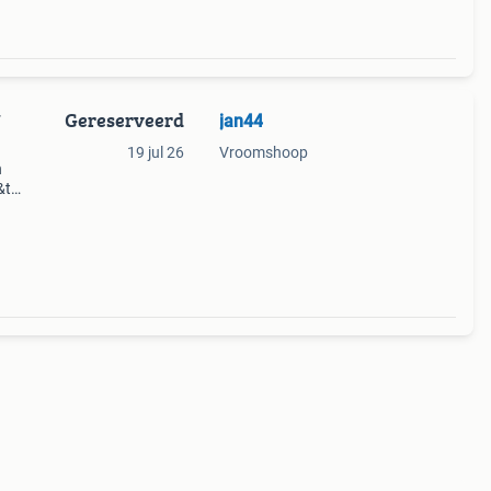
Gereserveerd
jan44
7
19 jul 26
Vroomshoop
n
&t
acht.