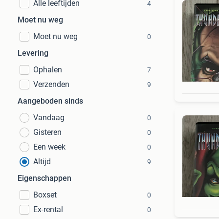
Alle leeftijden
4
Moet nu weg
Moet nu weg
0
Levering
Ophalen
7
Verzenden
9
Aangeboden sinds
Vandaag
0
Gisteren
0
Een week
0
Altijd
9
Eigenschappen
Boxset
0
Ex-rental
0