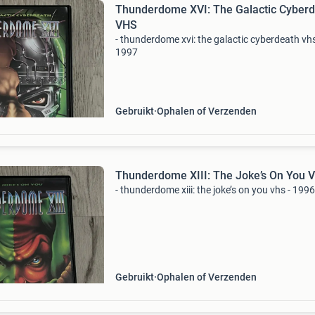
Thunderdome XVI: The Galactic Cyber
VHS
- thunderdome xvi: the galactic cyberdeath vhs
1997
Gebruikt
Ophalen of Verzenden
Thunderdome XIII: The Joke’s On You 
- thunderdome xiii: the joke’s on you vhs - 1996
Gebruikt
Ophalen of Verzenden