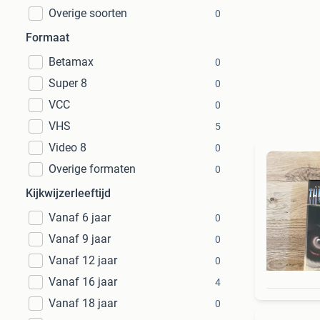
Overige soorten
0
Formaat
Betamax
0
Super 8
0
VCC
0
VHS
5
Video 8
0
Overige formaten
0
Kijkwijzerleeftijd
Vanaf 6 jaar
0
Vanaf 9 jaar
0
Vanaf 12 jaar
0
Vanaf 16 jaar
4
Vanaf 18 jaar
0