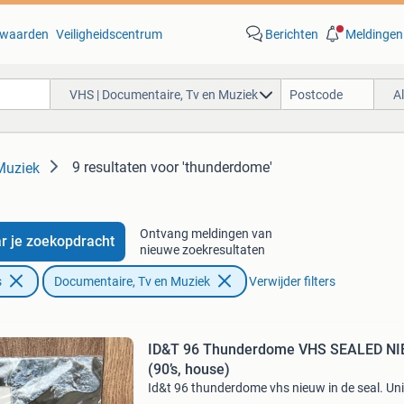
waarden
Veiligheidscentrum
Berichten
Meldingen
VHS | Documentaire, Tv en Muziek
A
9 resultaten
voor 'thunderdome'
Muziek
Ontvang meldingen van
r je zoekopdracht
nieuwe zoekresultaten
s
Documentaire, Tv en Muziek
Verwijder filters
ID&T 96 Thunderdome VHS SEALED N
(90’s, house)
Id&t 96 thunderdome vhs nieuw in de seal. Uni