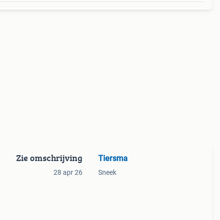
Zie omschrijving
Tiersma
28 apr 26
Sneek