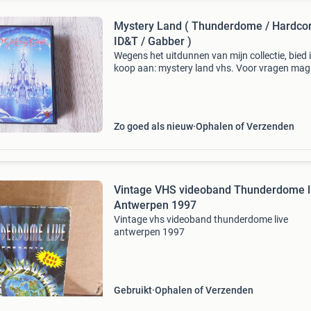
Mystery Land ( Thunderdome / Hardcor
ID&T / Gabber )
Wegens het uitdunnen van mijn collectie, bied i
koop aan: mystery land vhs. Voor vragen mag
altijd mailen. Kijk ook gerust eens bij mijn and
advertenties.
Zo goed als nieuw
Ophalen of Verzenden
Vintage VHS videoband Thunderdome l
Antwerpen 1997
Vintage vhs videoband thunderdome live
antwerpen 1997
Gebruikt
Ophalen of Verzenden