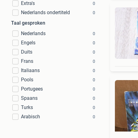
Extra's
0
Nederlands ondertiteld
0
Taal gesproken
Nederlands
0
Engels
0
Duits
0
Frans
0
Italiaans
0
Pools
0
Portugees
0
Spaans
0
Turks
0
Arabisch
0