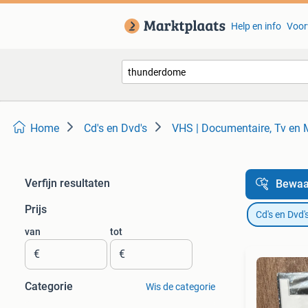
Help en info
Voor
Home
Cd's en Dvd's
VHS | Documentaire, Tv en 
Verfijn resultaten
Bewaa
Prijs
Cd's en Dvd'
van
tot
€
€
Categorie
Wis de categorie