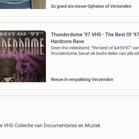
Zo goed als nieuw
Ophalen of Verzenden
Thunderdome '97 VHS - The Best Of '9
Hardcore Rave
Deze vhs-videoband, "the best of &#39;97" va
thunderdome, bevat de beste delen van alle id
hardcore video&#39;s die in 1997 zijn uitgebr
Je ziet de volgende deejays hun s
Nieuw in verpakking
Verzenden
 VHS Collectie van Documentaires en Muziek