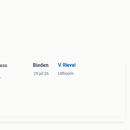
Bieden
V. Rieval
ness
29 jul 26
Uithoorn
-