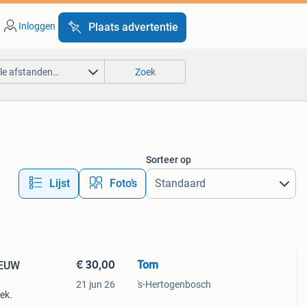
Inloggen
Plaats advertentie
lle afstanden…
Zoek
Sorteer op
Lijst
Foto’s
€ 30,00
Tom
IEUW
21 jun 26
's-Hertogenbosch
ek.