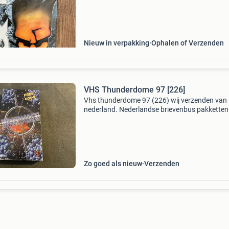
Nieuw in verpakking
Ophalen of Verzenden
VHS Thunderdome 97 [226]
Vhs thunderdome 97 (226) wij verzenden van 
nederland. Nederlandse brievenbus pakketten 
4,2 thuis 6.95 Dhl punt 5.5 Belgie zendingen 11
er kunnen meerdere items in eens pakket.
Zo goed als nieuw
Verzenden