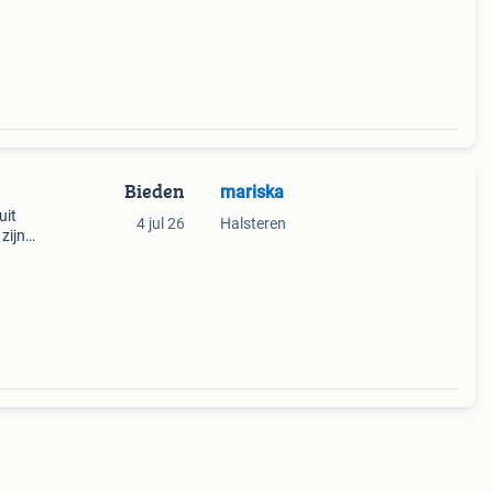
Bieden
mariska
uit
4 jul 26
Halsteren
zijn
 tip