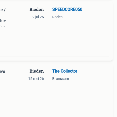
Bieden
SPEEDCORE050
e /
2 jul 26
Roden
k te
 u
ere
Bieden
The Collector
ive
15 mei 26
Brunssum