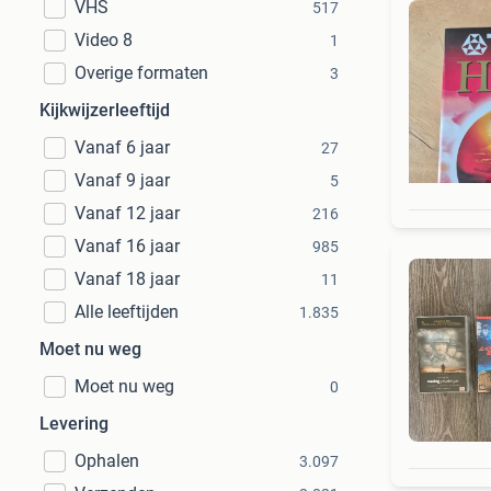
VHS
517
Video 8
1
Overige formaten
3
Kijkwijzerleeftijd
Vanaf 6 jaar
27
Vanaf 9 jaar
5
Vanaf 12 jaar
216
Vanaf 16 jaar
985
Vanaf 18 jaar
11
Alle leeftijden
1.835
Moet nu weg
Moet nu weg
0
Levering
Ophalen
3.097