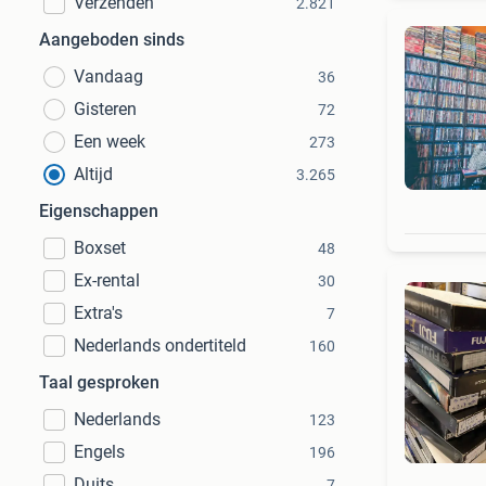
Verzenden
2.821
Aangeboden sinds
Vandaag
36
Gisteren
72
Een week
273
Altijd
3.265
Eigenschappen
Boxset
48
Ex-rental
30
Extra's
7
Nederlands ondertiteld
160
Taal gesproken
Nederlands
123
Engels
196
Duits
7