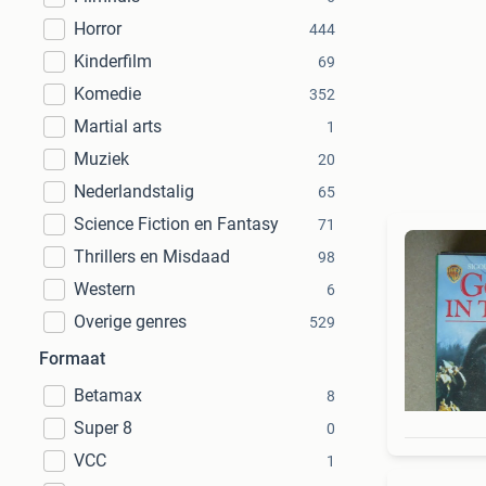
Horror
444
Kinderfilm
69
Komedie
352
Martial arts
1
Muziek
20
Nederlandstalig
65
Science Fiction en Fantasy
71
Thrillers en Misdaad
98
Western
6
Overige genres
529
Formaat
Betamax
8
Super 8
0
VCC
1