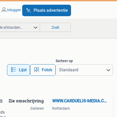
Inloggen
Plaats advertentie
lle afstanden…
Zoek
Sorteer op
Lijst
Foto’s
Zie omschrijving
WWW.CARDUELIS-MEDIA.COM
HS
Gisteren
Rotterdam
d's