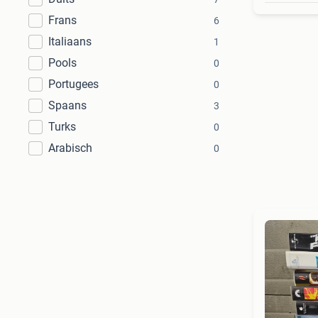
Frans
6
Italiaans
1
Pools
0
Portugees
0
Spaans
3
Turks
0
Arabisch
0