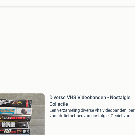
Diverse VHS Videobanden - Nostalgie
Collectie
Een verzameling diverse vhs videobanden, per
voor de liefhebber van nostalgie. Geniet van
klassieke films en unieke opnames, waaronde
&#39;the fast and the furious&#39;, &#39;last