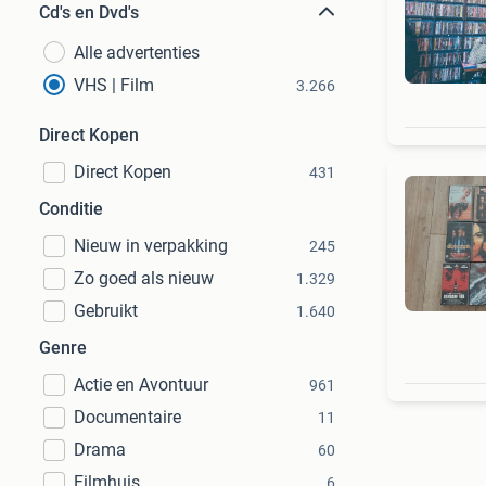
Cd's en Dvd's
Alle advertenties
VHS | Film
3.266
Direct Kopen
Direct Kopen
431
Conditie
Nieuw in verpakking
245
Zo goed als nieuw
1.329
Gebruikt
1.640
Genre
Actie en Avontuur
961
Documentaire
11
Drama
60
Filmhuis
6