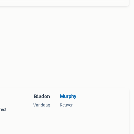
Bieden
Murphy
Vandaag
Reuver
fect
r
 nig