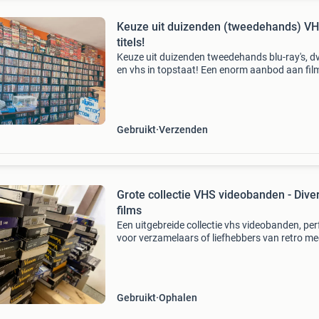
Keuze uit duizenden (tweedehands) V
titels!
Keuze uit duizenden tweedehands blu-ray's, dv
en vhs in topstaat! Een enorm aanbod aan fil
series voor iedere liefhebber. Duizenden titels
beschikbaar zorgvuldig gecontroleerd topkwal
Gebruikt
Verzenden
Grote collectie VHS videobanden - Dive
films
Een uitgebreide collectie vhs videobanden, per
voor verzamelaars of liefhebbers van retro me
De meeste banden zijn in gebruikte staat, maa
goed afspeelbaar. Een unieke kans om uw vhs-
Gebruikt
Ophalen