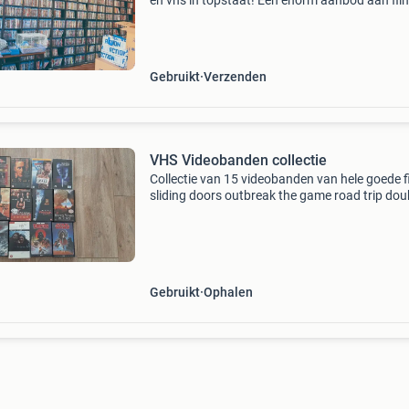
en vhs in topstaat! Een enorm aanbod aan fil
series voor iedere liefhebber. Duizenden titels
beschikbaar zorgvuldig gecontroleerd topkwal
Gebruikt
Verzenden
VHS Videobanden collectie
Collectie van 15 videobanden van hele goede f
sliding doors outbreak the game road trip dou
jeopardy the fifth element boys don&#39;t cry
rounders vertical limit seven years in tibet cri
Gebruikt
Ophalen