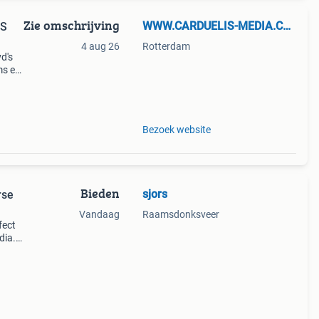
Zie omschrijving
WWW.CARDUELIS-MEDIA.COM
HS
4 aug 26
Rotterdam
d's
ms en
i
Bezoek website
Bieden
sjors
rse
Vandaag
Raamsdonksveer
fect
dia.
r nog
coll