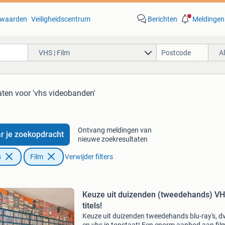
waarden
Veiligheidscentrum
Berichten
Meldingen
VHS | Film
A
aten
voor 'vhs videobanden'
Ontvang meldingen van
r je zoekopdracht
nieuwe zoekresultaten
s
Film
Verwijder filters
Keuze uit duizenden (tweedehands) V
titels!
Keuze uit duizenden tweedehands blu-ray's, dv