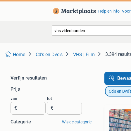
Help en info
Voor
3.394 result
Home
Cd's en Dvd's
VHS | Film
Verfijn resultaten
Bewaa
Prijs
Cd's en Dvd'
van
tot
€
€
Categorie
Wis de categorie