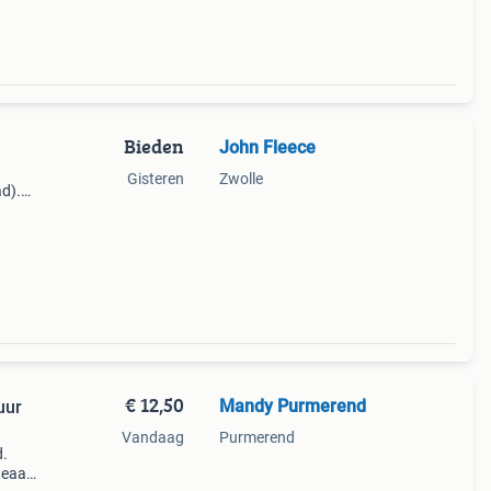
Bieden
John Fleece
Gisteren
Zwolle
d).
€ 12,50
Mandy Purmerend
uur
Vandaag
Purmerend
d.
deaal