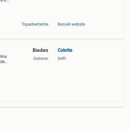
ms en
i
Topadvertentie
Bezoek website
Bieden
Colette
ilms
Gisteren
Delft
ble
mso