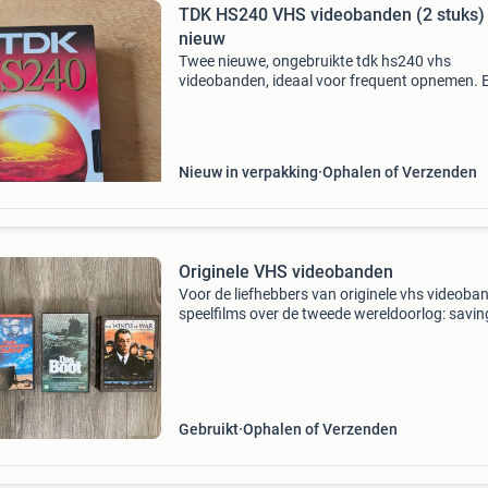
TDK HS240 VHS videobanden (2 stuks)
nieuw
Twee nieuwe, ongebruikte tdk hs240 vhs
videobanden, ideaal voor frequent opnemen. E
band biedt 4 uur opnametijd. Perfect voor
verzamelaars of voor het opnemen van analo
content. Groet, edwin
Nieuw in verpakking
Ophalen of Verzenden
Originele VHS videobanden
Voor de liefhebbers van originele vhs videoba
speelfilms over de tweede wereldoorlog: savin
private rian, the longest day (d-day / klassieke
"das boot". En: 3 delen uit de serie
Gebruikt
Ophalen of Verzenden