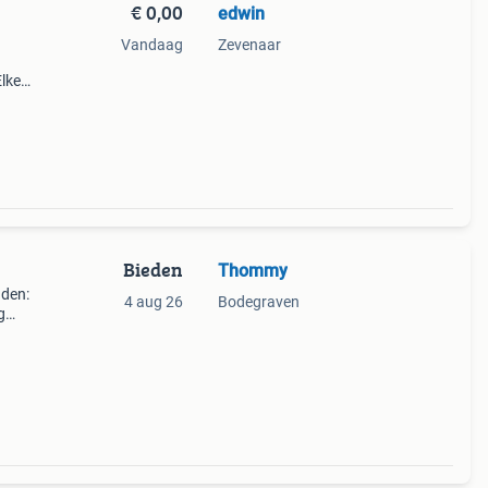
€ 0,00
edwin
Vandaag
Zevenaar
lke
ge
Bieden
Thommy
nden:
4 aug 26
Bodegraven
g
r!) En