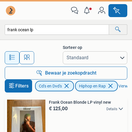
Vinyl | Hiphop en Rap
Sorteer op
Alle afstanden…
Bewaar je zoekopdracht
Filters
Cd's en Dvd's
Hiphop en Rap
Verwijde
Frank Ocean Blonde LP vinyl new
€ 125,00
Details