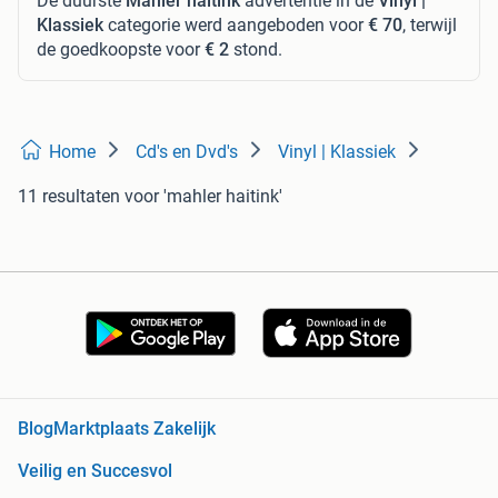
De duurste
Mahler haitink
advertentie in de
Vinyl |
Klassiek
categorie werd aangeboden voor
€ 70
, terwijl
de goedkoopste voor
€ 2
stond.
Home
Cd's en Dvd's
Vinyl | Klassiek
11 resultaten
voor 'mahler haitink'
Blog
Marktplaats Zakelijk
Veilig en Succesvol