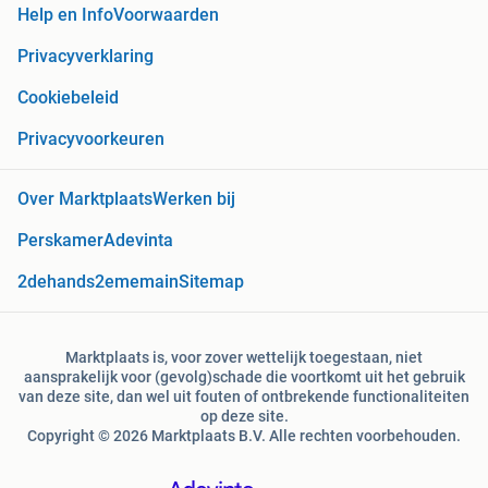
Help en Info
Voorwaarden
Privacyverklaring
Cookiebeleid
Privacyvoorkeuren
Over Marktplaats
Werken bij
Perskamer
Adevinta
2dehands
2ememain
Sitemap
Marktplaats is, voor zover wettelijk toegestaan, niet
aansprakelijk voor (gevolg)schade die voortkomt uit het gebruik
van deze site, dan wel uit fouten of ontbrekende functionaliteiten
op deze site.
Copyright © 2026 Marktplaats B.V. Alle rechten voorbehouden.