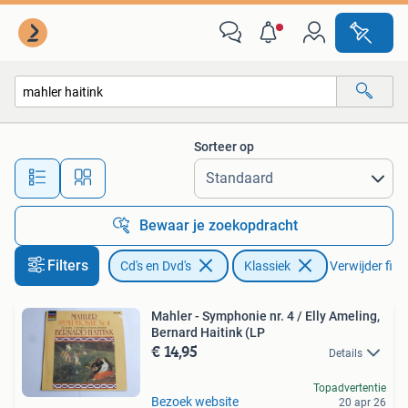
Vinyl | Klassiek
Sorteer op
Alle afstanden…
Bewaar je zoekopdracht
Filters
Cd's en Dvd's
Klassiek
Verwijder filte
Mahler - Symphonie nr. 4 / Elly Ameling,
Bernard Haitink (LP
€ 14,95
Details
Topadvertentie
Bezoek website
20 apr 26