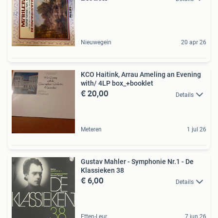
Nieuwegein
20 apr 26
KCO Haitink, Arrau Ameling an Evening
with/ 4LP box_+booklet
€ 20,00
Details
Meteren
1 jul 26
Gustav Mahler - Symphonie Nr.1 - De
Klassieken 38
€ 6,00
Details
Etten-Leur
7 jun 26