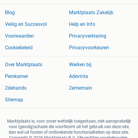
Blog
Marktplaats Zakelijk
Veilig en Succesvol
Help en Info
Voorwaarden
Privacyverklaring
Cookiebeleid
Privacyvoorkeuren
Over Marktplaats
Werken bij
Perskamer
Adevinta
2dehands
2ememain
Sitemap
Marktplaats is, voor zover wettelijk toegestaan, niet aansprakelijk
voor (gevolg)schade die voortkomt uit het gebruik van deze site,
dan wel uit fouten of ontbrekende functionaliteiten op deze site.
Copyright © 2026 Marktplaats B.V. Alle rechten voorbehouden.