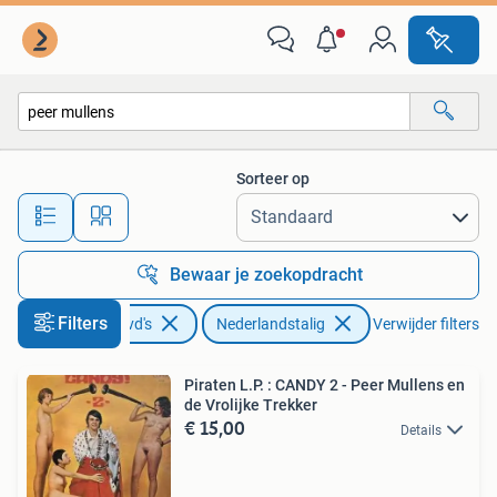
Vinyl | Nederlandstalig
Sorteer op
Alle afstanden…
Bewaar je zoekopdracht
Filters
Cd's en Dvd's
Nederlandstalig
Verwijder filters
Piraten L.P. : CANDY 2 - Peer Mullens en
de Vrolijke Trekker
€ 15,00
Details