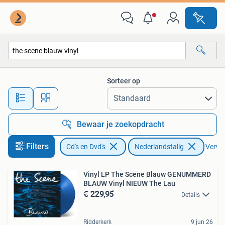
Vinyl | Nederlandstalig
Sorteer op
Alle afstanden…
Bewaar je zoekopdracht
Filters
Cd's en Dvd's
Nederlandstalig
Verwij
Vinyl LP The Scene Blauw GENUMMERD
BLAUW Vinyl NIEUW The Lau
€ 229,95
Details
Ridderkerk
9 jun 26