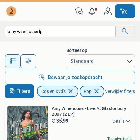
Vinyl | Pop
Sorteer op
Alle afstanden…
Bewaar je zoekopdracht
Filters
Cd's en Dvd's
Pop
Verwijder filters
Amy Winehouse - Live At Glastonbury
2007 (2 LP)
€ 35,99
Details
Topadvertentie