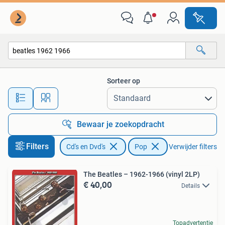
Vinyl | Pop
Sorteer op
Alle afstanden…
Bewaar je zoekopdracht
Filters
Cd's en Dvd's
Pop
Verwijder filters
The Beatles – 1962-1966 (vinyl 2LP)
€ 40,00
Details
Topadvertentie