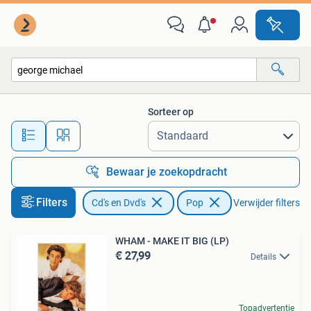
Vinyl | Pop
Sorteer op
Alle afstanden…
Bewaar je zoekopdracht
Filters
Cd's en Dvd's
Pop
Verwijder filters
WHAM - MAKE IT BIG (LP)
€ 27,99
Details
Topadvertentie