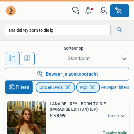
Vinyl | Pop
Sorteer op
Alle afstanden…
Bewaar je zoekopdracht
Filters
Cd's en Dvd's
Pop
Verwijder filters
LANA DEL REY - BORN TO DIE
(PARADISE EDITION) (LP)
€ 48,99
Details
Topadvertentie