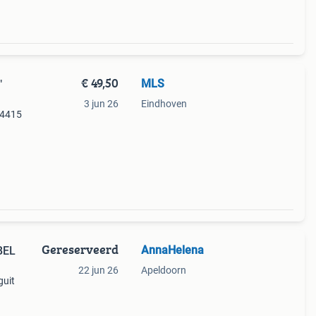
€ 49,50
MLS
"
3 jun 26
Eindhoven
64415
(2018
Gereserveerd
AnnaHelena
BEL
22 jun 26
Apeldoorn
guit