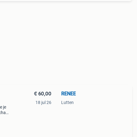
€ 60,00
RENEE
18 jul 26
Lutten
e je
chael
oie