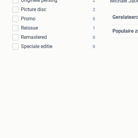
Originele persing
2
Michael Jac
Picture disc
2
Gerelateer
Promo
0
Reissue
1
Populaire 
Remastered
0
Speciale editie
0