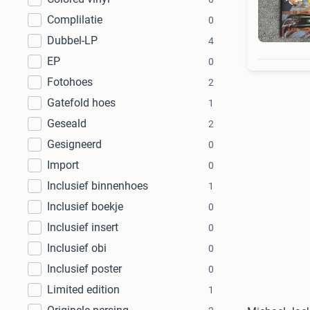
Complilatie
0
Dubbel-LP
4
EP
0
Fotohoes
2
Gatefold hoes
1
Geseald
2
Gesigneerd
0
Import
0
Inclusief binnenhoes
1
Inclusief boekje
0
Inclusief insert
0
Inclusief obi
0
Inclusief poster
0
Limited edition
1