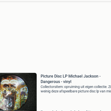
Picture Disc LP Michael Jackson -
Dangerous - vinyl
Collectorsitem: opruiming uit eigen collectie. Zi
weinig deze afspeelbare picture disc lp van mi
jackson uit 1997. Het album dangerous in mo
staat. Niet zelf afgespeeld. Heeft als display