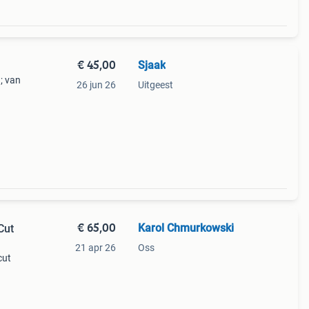
€ 45,00
Sjaak
; van
26 jun 26
Uitgeest
n
€ 65,00
Karol Chmurkowski
21 apr 26
Oss
cut
 sony
t