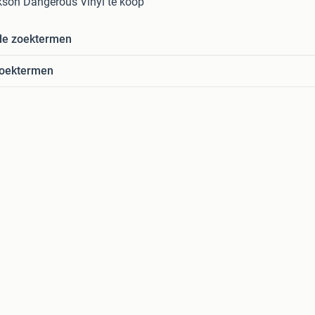
kson Dangerous Vinyl te koop
de zoektermen
zoektermen