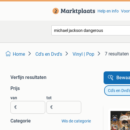
Help en info
Voor
7 resultaten
Home
Cd's en Dvd's
Vinyl | Pop
Verfijn resultaten
Bewaa
Prijs
Cd's en Dvd'
van
tot
€
€
Categorie
Wis de categorie