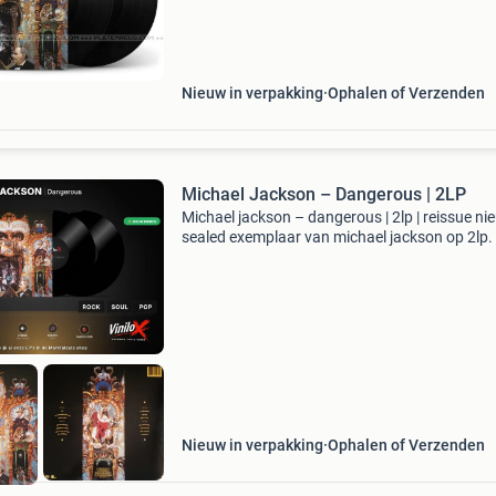
Ophalen mag ook altijd, de koffie of thee staa
Nieuw in verpakking
Ophalen of Verzenden
Michael Jackson – Dangerous | 2LP
Michael jackson – dangerous | 2lp | reissue ni
sealed exemplaar van michael jackson op 2lp.
editie uit 2015 is een prachtige aanwinst voor
vinylverzameling van liefhebbers van michael
Nieuw in verpakking
Ophalen of Verzenden