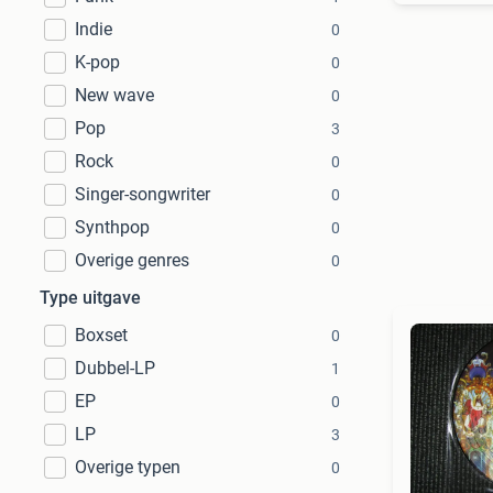
Indie
0
K-pop
0
New wave
0
Pop
3
Rock
0
Singer-songwriter
0
Synthpop
0
Overige genres
0
Type uitgave
Boxset
0
Dubbel-LP
1
EP
0
LP
3
Overige typen
0