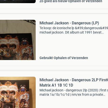
Zo goed als nieuw
Ophalen of Verzenden
Michael Jackson - Dangerous (LP)
Te koop: de iconische lp &#39;dangerous&#39
michael jackson. Dit album uit 1991 bevat
klassiekers zoals &#39;black or white&#39; e
&#39;heal the world&#39;. De plaat is i
Gebruikt
Ophalen of Verzenden
Michael Jackson - Dangerous 2LP FirstCut
Matrix A1 1B 1C 1D
Michael jackson - dangerous 2lp (2020) | first 
matrix 1a/1b/1c/1d | nm/ex from a private
collection. High-quality 2020 reissue on epic /
music. This specific copy features the "first cu