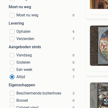
Moet nu weg
Moet nu weg
0
Levering
Ophalen
6
Verzenden
7
Aangeboden sinds
Vandaag
0
Gisteren
0
Een week
0
Altijd
7
Eigenschappen
Beschermende buitenhoes
2
Boxset
0
Colored vinyl
0