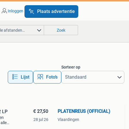
Inloggen
Plaats advertentie
lle afstanden…
Zoek
Sorteer op
Lijst
Foto’s
€ 27,50
PLATENREUS (OFFICIAL)
2 LP
een
28 jul 26
Vlaardingen
alles