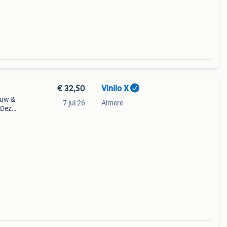
n
€ 32,50
Vinilo X
euw &
7 jul 26
Almere
 Deze
 de