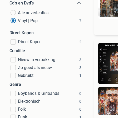
Cd's en Dvd's
Alle advertenties
Vinyl | Pop
7
Direct Kopen
Direct Kopen
2
Conditie
Nieuw in verpakking
3
Zo goed als nieuw
3
Gebruikt
1
Genre
Boybands & Girlbands
0
Elektronisch
0
Folk
0
Funk
1