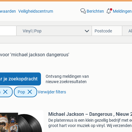
waarden
Veiligheidscentrum
Berichten
Meldingen
Vinyl | Pop
A
voor 'michael jackson dangerous'
Ontvang meldingen van
r je zoekopdracht
nieuwe zoekresultaten
s
Pop
Verwijder filters
Michael Jackson – Dangerous , Nieuw 
De platenreus is een klein gezellig bedrijf met 
groot hart voor muziek op vinyl. Wij verzenden 
altijd keurig verpakt met track en trace code.