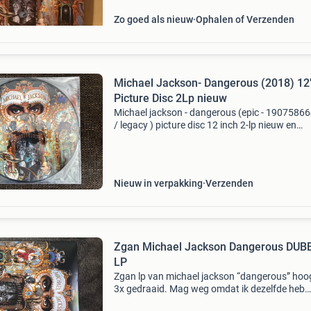
Zo goed als nieuw
Ophalen of Verzenden
Michael Jackson- Dangerous (2018) 12
Picture Disc 2Lp nieuw
Michael jackson - dangerous (epic - 1907586
/ legacy ) picture disc 12 inch 2-lp nieuw en
verzegeld in originele hoes..!! Limited edition 
vinyl release) 12". Vaste prijs van €49,5
Nieuw in verpakking
Verzenden
Zgan Michael Jackson Dangerous DUB
LP
Zgan lp van michael jackson “dangerous” hoo
3x gedraaid. Mag weg omdat ik dezelfde heb
gekocht maar dan de gelimiteerde versie.