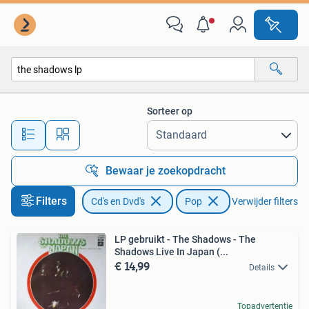
Vinyl | Pop
Sorteer op
Alle afstanden…
Bewaar je zoekopdracht
Filters
Cd's en Dvd's
Pop
Verwijder filters
LP gebruikt - The Shadows - The
Shadows Live In Japan (...
€ 14,99
Details
Topadvertentie