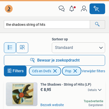
Vinyl | Pop
Sorteer op
Alle afstanden…
Bewaar je zoekopdracht
Filters
Cd's en Dvd's
Pop
Verwijder filters
The Shadows - String of Hits (LP)
€ 8,95
Details
Topadvertentie
Bezoek website
Eergisteren