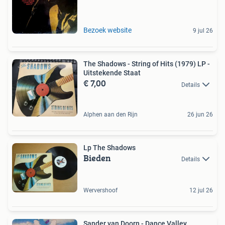
Bezoek website
9 jul 26
The Shadows - String of Hits (1979) LP -
Uitstekende Staat
€ 7,00
Details
Alphen aan den Rijn
26 jun 26
Lp The Shadows
Bieden
Details
Wervershoof
12 jul 26
Sander van Doorn - Dance Valley