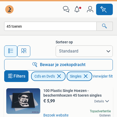
Vinyl Singles
Sorteer op
Alle afstanden…
Bewaar je zoekopdracht
Filters
Cd's en Dvd's
Singles
Verwijder filter
100 Plastic Single Hoezen -
beschermhoezen 45 toeren singles
€ 5,99
Details
Topadvertentie
Bezoek website
Gisteren