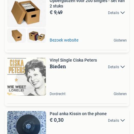
Opbergdozen voor 200 singles - Set van
2 stuks
€ 9,49
Details
Bezoek website
Gisteren
Vinyl Single Ciska Peters
Bieden
Details
Dordrecht
Gisteren
Paul anka Kissin on the phone
€ 0,30
Details