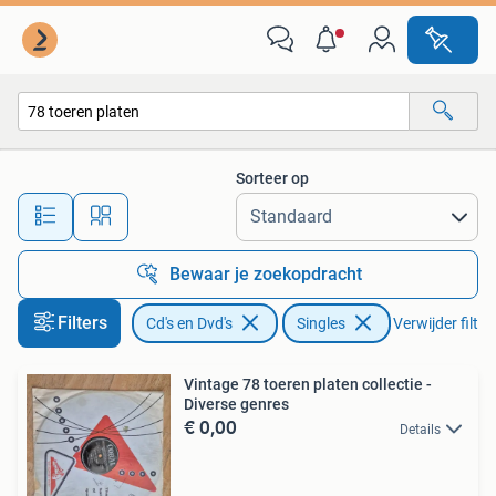
Vinyl Singles
Sorteer op
Alle afstanden…
Bewaar je zoekopdracht
Filters
Cd's en Dvd's
Singles
Verwijder filter
Vintage 78 toeren platen collectie -
Diverse genres
€ 0,00
Details