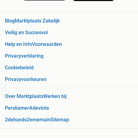
Blog
Marktplaats Zakelijk
Veilig en Succesvol
Help en Info
Voorwaarden
Privacyverklaring
Cookiebeleid
Privacyvoorkeuren
Over Marktplaats
Werken bij
Perskamer
Adevinta
2dehands
2ememain
Sitemap