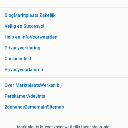
Blog
Marktplaats Zakelijk
Veilig en Succesvol
Help en Info
Voorwaarden
Privacyverklaring
Cookiebeleid
Privacyvoorkeuren
Over Marktplaats
Werken bij
Perskamer
Adevinta
2dehands
2ememain
Sitemap
Marktplaats is, voor zover wettelijk toegestaan, niet