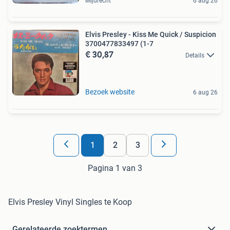
Mijdrecht
6 aug 26
Elvis Presley - Kiss Me Quick / Suspicion
3700477833497 (1-7
€ 30,87
Details
Bezoek website
6 aug 26
1
2
3
Pagina 1 van 3
Elvis Presley Vinyl Singles te Koop
Gerelateerde zoektermen