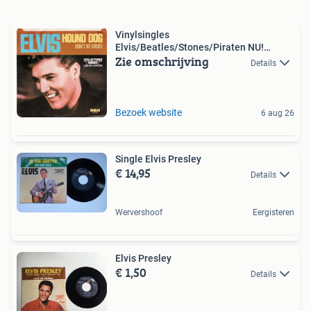
Vinylsingles
Elvis/Beatles/Stones/Piraten NU!
Zie omschrijving
10%KORTING!!
Details
Bezoek website
6 aug 26
Single Elvis Presley
€ 14,95
Details
Wervershoof
Eergisteren
Elvis Presley
€ 1,50
Details