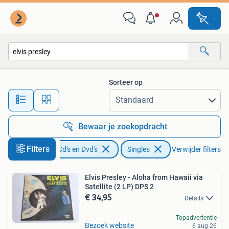
Vinyl Singles
Sorteer op
Alle afstanden…
Bewaar je zoekopdracht
Filters
Cd's en Dvd's
Singles
Verwijder filters
Elvis Presley - Aloha from Hawaii via
Satellite (2 LP) DPS 2
€ 34,95
Details
Topadvertentie
Bezoek website
6 aug 26