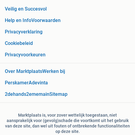
Veilig en Succesvol
Help en Info
Voorwaarden
Privacyverklaring
Cookiebeleid
Privacyvoorkeuren
Over Marktplaats
Werken bij
Perskamer
Adevinta
2dehands
2ememain
Sitemap
Marktplaats is, voor zover wettelijk toegestaan, niet
aansprakelijk voor (gevolg)schade die voortkomt uit het gebruik
van deze site, dan wel uit fouten of ontbrekende functionaliteiten
op deze site.