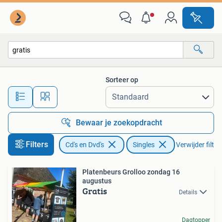
Vinyl Singles
Sorteer op
Alle afstanden…
Bewaar je zoekopdracht
Filters
Cd's en Dvd's
Singles
Verwijder filter
Platenbeurs Grolloo zondag 16
augustus
Gratis
Details
Dagtopper