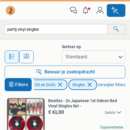
Vinyl Singles
Sorteer op
Alle afstanden…
Bewaar je zoekopdracht
Filters
Cd's en Dvd's
Singles
Verwijder filters
Beatles - 2x Japanese 1st Odeon Red
Vinyl Singles Set -
€ 61,00
Details
Topadvertentie