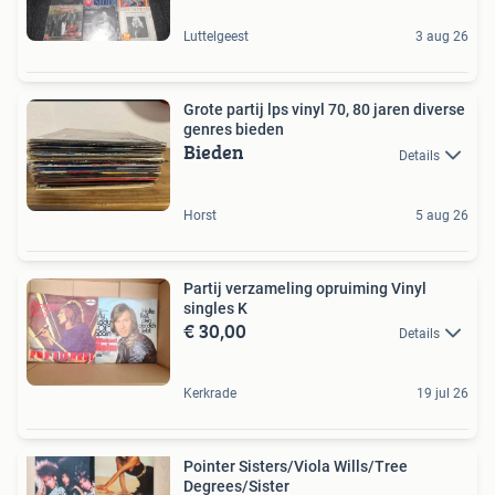
Luttelgeest
3 aug 26
Grote partij lps vinyl 70, 80 jaren diverse
genres bieden
Bieden
Details
Horst
5 aug 26
Partij verzameling opruiming Vinyl
singles K
€ 30,00
Details
Kerkrade
19 jul 26
Pointer Sisters/Viola Wills/Tree
Degrees/Sister