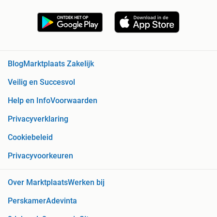
Blog
Marktplaats Zakelijk
Veilig en Succesvol
Help en Info
Voorwaarden
Privacyverklaring
Cookiebeleid
Privacyvoorkeuren
Over Marktplaats
Werken bij
Perskamer
Adevinta