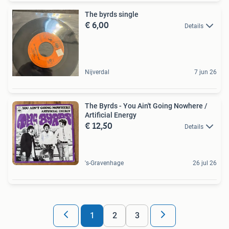
The byrds single
€ 6,00
Details
Nijverdal
7 jun 26
The Byrds - You Ain't Going Nowhere /
Artificial Energy
€ 12,50
Details
's-Gravenhage
26 jul 26
1
2
3