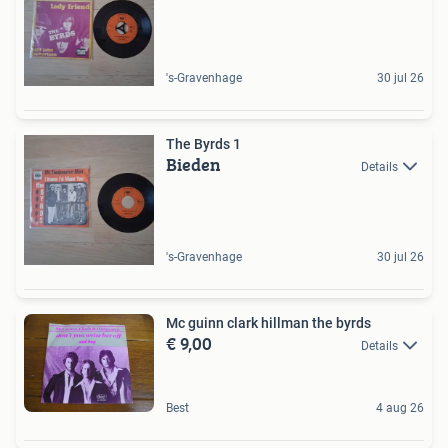
's-Gravenhage
30 jul 26
The Byrds 1
Bieden
Details
's-Gravenhage
30 jul 26
Mc guinn clark hillman the byrds
€ 9,00
Details
Best
4 aug 26