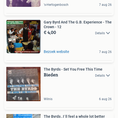
's-Hertogenbosch
7 aug 26
Gary Byrd And The G.B. Experience - The
Crown - 12
€ 4,00
Details
Bezoek website
7 aug 26
The Byrds - Set You Free This Time
Bieden
Details
Wilnis
6 aug 26
The Byrds , I`ll feel a whole lot better