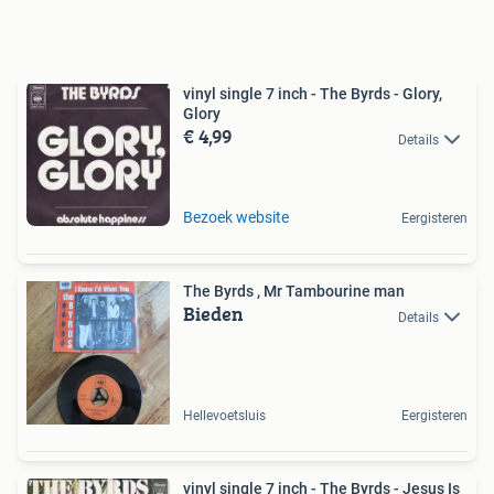
vinyl single 7 inch - The Byrds - Glory,
Glory
€ 4,99
Details
Bezoek website
Eergisteren
The Byrds , Mr Tambourine man
Bieden
Details
Hellevoetsluis
Eergisteren
vinyl single 7 inch - The Byrds - Jesus Is