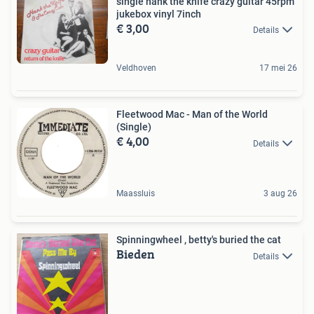
single hank the knife crazy guitar 45rpm
jukebox vinyl 7inch
€ 3,00
Details
Veldhoven
17 mei 26
Fleetwood Mac - Man of the World
(Single)
€ 4,00
Details
Maassluis
3 aug 26
Spinningwheel , betty's buried the cat
Bieden
Details