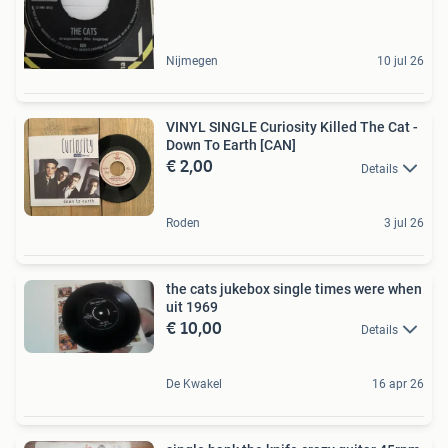
Nijmegen
10 jul 26
VINYL SINGLE Curiosity Killed The Cat -
Down To Earth [CAN]
€ 2,00
Details
Roden
3 jul 26
the cats jukebox single times were when
uit 1969
€ 10,00
Details
De Kwakel
16 apr 26