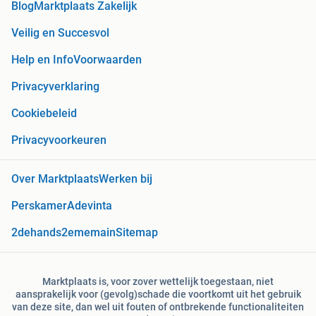
Blog
Marktplaats Zakelijk
Veilig en Succesvol
Help en Info
Voorwaarden
Privacyverklaring
Cookiebeleid
Privacyvoorkeuren
Over Marktplaats
Werken bij
Perskamer
Adevinta
2dehands
2ememain
Sitemap
Marktplaats is, voor zover wettelijk toegestaan, niet
aansprakelijk voor (gevolg)schade die voortkomt uit het gebruik
van deze site, dan wel uit fouten of ontbrekende functionaliteiten