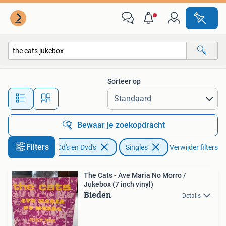
Vinyl Singles
Sorteer op
Alle afstanden…
Bewaar je zoekopdracht
Filters
Cd's en Dvd's
Singles
Verwijder filters
The Cats - Ave Maria No Morro /
Jukebox (7 inch vinyl)
Bieden
Details