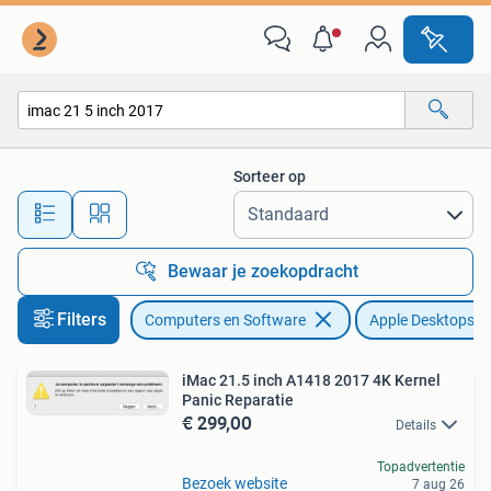
Apple Desktops
Sorteer op
Alle afstanden…
Bewaar je zoekopdracht
Filters
Computers en Software
Apple Desktops
iMac 21.5 inch A1418 2017 4K Kernel
Panic Reparatie
€ 299,00
Details
Topadvertentie
Bezoek website
7 aug 26