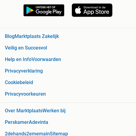
Blog
Marktplaats Zakelijk
Veilig en Succesvol
Help en Info
Voorwaarden
Privacyverklaring
Cookiebeleid
Privacyvoorkeuren
Over Marktplaats
Werken bij
Perskamer
Adevinta
2dehands
2ememain
Sitemap