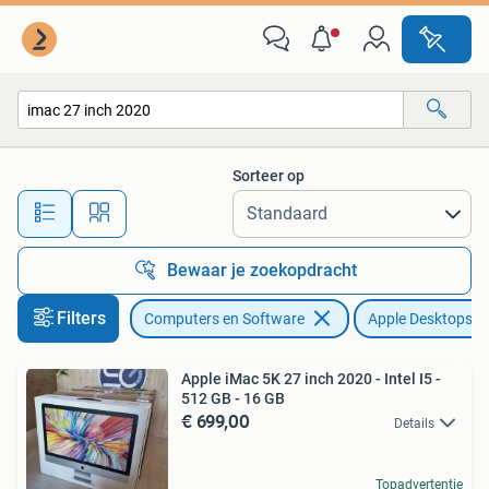
Apple Desktops
Sorteer op
Alle afstanden…
Bewaar je zoekopdracht
Filters
Computers en Software
Apple Desktops
Apple iMac 5K 27 inch 2020 - Intel I5 -
512 GB - 16 GB
€ 699,00
Details
Topadvertentie