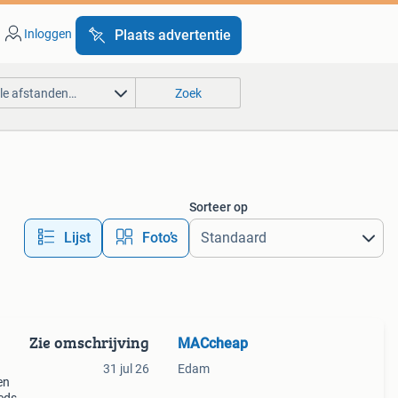
Inloggen
Plaats advertentie
lle afstanden…
Zoek
Sorteer op
Lijst
Foto’s
Zie omschrijving
MACcheap
31 jul 26
Edam
en