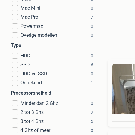
Mac Mini
0
Mac Pro
7
Powermac
0
Overige modellen
0
Type
HDD
0
SSD
6
HDD en SSD
0
Onbekend
1
Processorsnelheid
Minder dan 2 Ghz
0
2 tot 3 Ghz
2
3 tot 4 Ghz
5
4 Ghz of meer
0