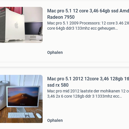
Mac pro 5.1 12 core 3,46 64gb ssd Am
Radeon 7950
Mac pro 5.1 2009 Processors: 12 core 3.46 2X
core 64gb ddr3 133mhz ecc geheugen
videokaart:amd 7950 3gb 1x dvi 2 x mdp mac 
opstartscherm boot scherm pcie ssd ssd op p
kaart 256 gb opslag 3tb
Ophalen
Mac pro 5.1 2012 12core 3,46 128gb 1tb
ssd rx 580
Mac pro mid 2012 laatste der mohikanen 12 c
3,46 2x 6 core 128gb ddr 3 1333mhz ecc
videokaart rx 580 8gb opstart scherm bij
behorende doos opstart cd,s keybord, muis m
keyboard magic mouse 2 dr
Ophalen