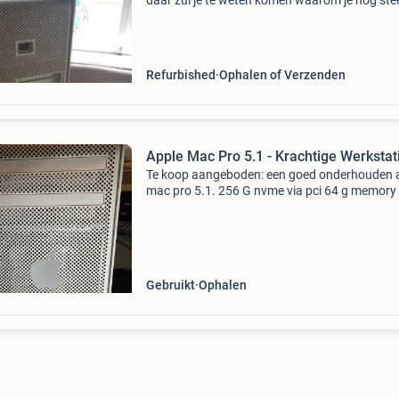
daar zul je te weten komen waarom je nog ste
met deze mac pro&#39;s kan blijven werken e
waarom het slim is voor je portemonnee. Heef
jouw mac
Refurbished
Ophalen of Verzenden
Apple Mac Pro 5.1 - Krachtige Werkstat
Te koop aangeboden: een goed onderhouden 
mac pro 5.1. 256 G nvme via pci 64 g memory
klassieke mac pro staat bekend om zijn uitst
uitbreidbaarheid en robuuste prestaties, ideaa
voor
Gebruikt
Ophalen