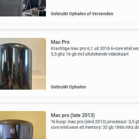
Gebruikt
Ophalen of Verzenden
Mac Pro
Krachtige mac pro 6,1 uit 2016 6-core intel xe
3,5 ghz 16 gb incl uitstekende videokaart
Gebruikt
Ophalen
Mac pro (late 2013)
Te koop: mac pro (eind 2013) processor: 3,5 g
core intel xeon e5 memory: 32 gb 1866 mhz dd
graphics: amd firepro d500. 3Gb opslag: 265 
pcie-ssd voorzien van een schone installatie v