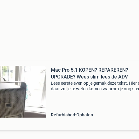
Mac Pro 5.1 KOPEN? REPAREREN?
UPGRADE? Wees slim lees de ADV
Lees eerste even op je gemak deze tekst. Hier 
daar zul je te weten komen waarom je nog ste
met deze mac pro&#39;s kan blijven werken e
waarom het slim is voor je portemonnee. Heef
jouw mac
Refurbished
Ophalen