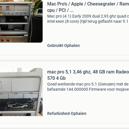
Mac Pro's / Apple / Cheesegrater / Ram
cpu / PCI / ...
Mac pro (4.1) Early 2009 dual 2,93 ghz quad 
intel xeon (8 core) (tijd terug geflasht naar 5.
snellere cpu en video card support.) 64 Gb ra
(8x8) pci usb 3 card pci card voor nvme drive p
Gebruikt
Ophalen
mac pro 5,1 3,46 ghz, 48 GB ram Rade
570 4 Gb
Goed werkende mac pro 5.1 (Genuien) met de
befaamde 144.000000 Firmware voor mojav
pro 5,1 1 x 3,46 ghz xeon 48 gb ram 1333 rad
570 4 gb (geen bootscreen) zonder ssd of hdd
drives! Eventuee
Refurbished
Ophalen