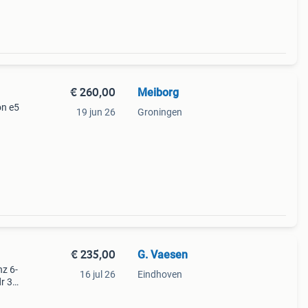
€ 260,00
Meiborg
on e5
19 jun 26
Groningen
€ 235,00
G. Vaesen
hz 6-
16 jul 26
Eindhoven
r 3
gb
an