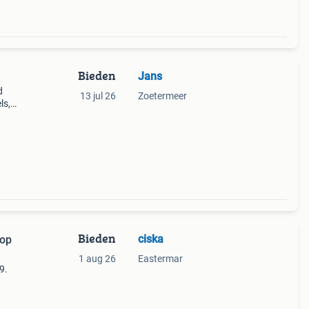
Bieden
Jans
d
13 jul 26
Zoetermeer
ls,
 nr:
Bieden
ciska
top
1 aug 26
Eastermar
9.