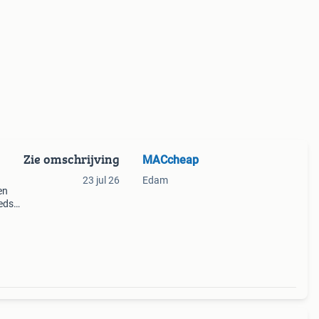
Zie omschrijving
MACcheap
23 jul 26
Edam
en
eds
n
t