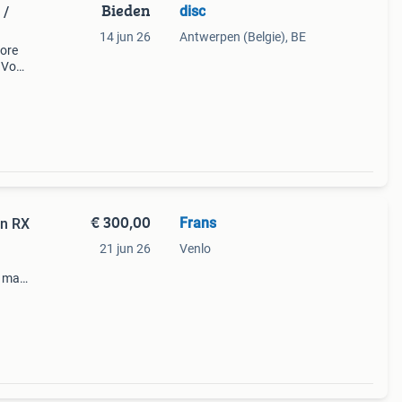
Bieden
disc
 /
14 jun 26
Antwerpen (Belgie), BE
core
1 Voor
m
ci
€ 300,00
Frans
on RX
21 jun 26
Venlo
e mac
eon rx