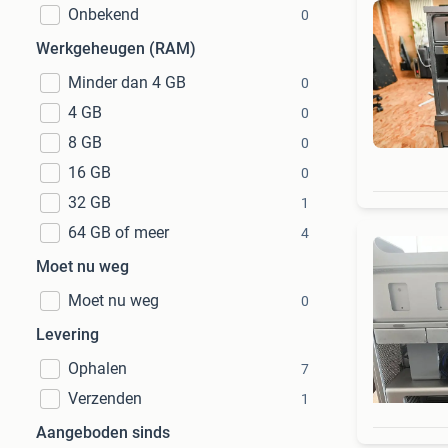
Onbekend
0
Werkgeheugen (RAM)
Minder dan 4 GB
0
4 GB
0
8 GB
0
16 GB
0
32 GB
1
64 GB of meer
4
Moet nu weg
Moet nu weg
0
Levering
Ophalen
7
Verzenden
1
Aangeboden sinds