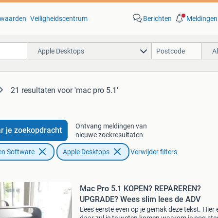
waarden
Veiligheidscentrum
Berichten
Meldingen
Apple Desktops
A
21 resultaten
voor 'mac pro 5.1'
Ontvang meldingen van
r je zoekopdracht
nieuwe zoekresultaten
en Software
Apple Desktops
Verwijder filters
Mac Pro 5.1 KOPEN? REPAREREN?
UPGRADE? Wees slim lees de ADV
Lees eerste even op je gemak deze tekst. Hier 