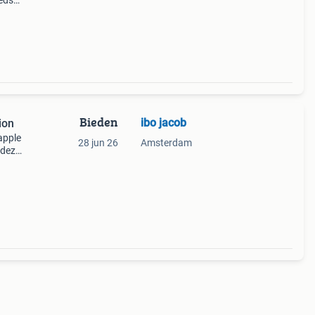
eds
n
t
Bieden
ibo jacob
ion
apple
28 jun 26
Amsterdam
 deze
ekende
l