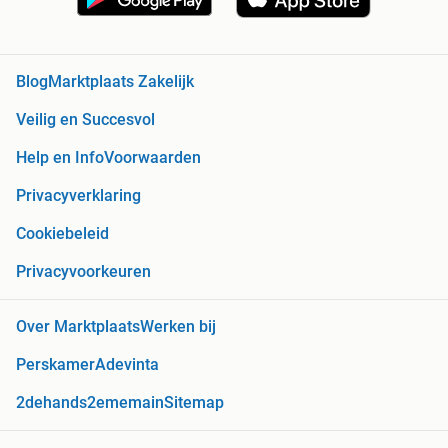
Blog
Marktplaats Zakelijk
Veilig en Succesvol
Help en Info
Voorwaarden
Privacyverklaring
Cookiebeleid
Privacyvoorkeuren
Over Marktplaats
Werken bij
Perskamer
Adevinta
2dehands
2ememain
Sitemap