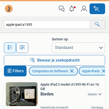
Apple iPads
Sorteer op
Alle afstanden…
Bewaar je zoekopdracht
Filters
Computers en Software
Apple iPads
Apple iPad 2 model A1395 Wi-Fi en 16
GB
Bieden
Details
Hendrik-Ido-Ambacht
Vandaag