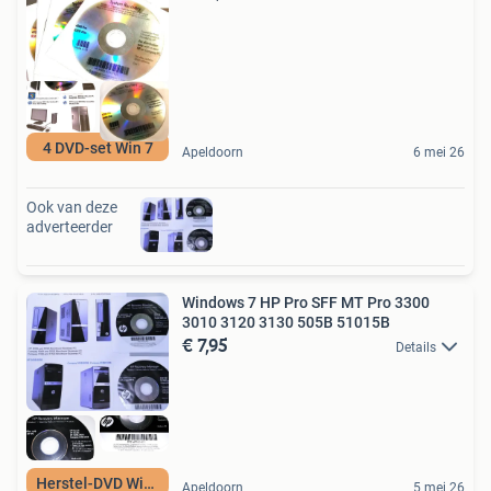
4 DVD-set Win 7
Apeldoorn
6 mei 26
Ook van deze
adverteerder
Windows 7 HP Pro SFF MT Pro 3300
3010 3120 3130 505B 51015B
€ 7,95
Details
Herstel-DVD Win 7
Apeldoorn
5 mei 26