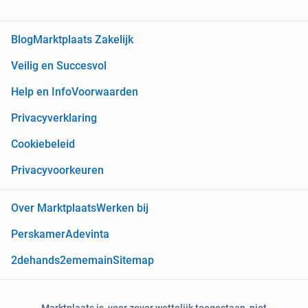
Blog
Marktplaats Zakelijk
Veilig en Succesvol
Help en Info
Voorwaarden
Privacyverklaring
Cookiebeleid
Privacyvoorkeuren
Over Marktplaats
Werken bij
Perskamer
Adevinta
2dehands
2ememain
Sitemap