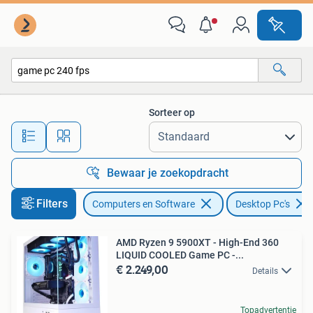
Desktop Pc's
Sorteer op
Alle afstanden…
Bewaar je zoekopdracht
Filters
Computers en Software
Desktop Pc's
AMD Ryzen 9 5900XT - High-End 360
LIQUID COOLED Game PC -...
€ 2.249,00
Details
Topadvertentie