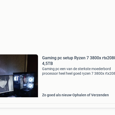
Gaming pc setup Ryzen 7 3800x rtx208
4,5TB
Gaming pc een van de sterkste moederbord
processor heel heel goed ryzen 7 3800x rtx20
met opslag van 4,5tb snelle en heel goede pc
monitor zoals nieuw msi 250hz 1ms super mo
pc ook apart te koo
Zo goed als nieuw
Ophalen of Verzenden