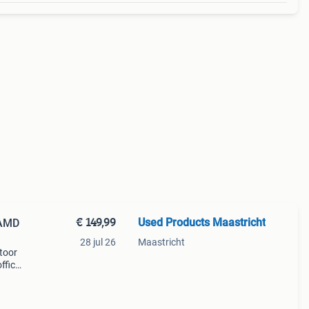
€ 149,99
Used Products Maastricht
 AMD
28 jul 26
Maastricht
toor
ffice
e
er