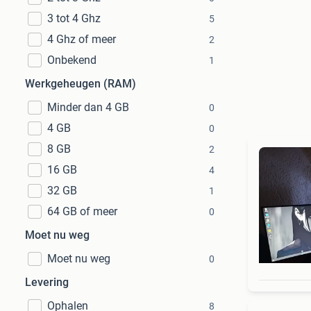
3 tot 4 Ghz
5
4 Ghz of meer
2
Onbekend
1
Werkgeheugen (RAM)
Minder dan 4 GB
0
4 GB
0
8 GB
2
16 GB
4
32 GB
1
64 GB of meer
0
Moet nu weg
Moet nu weg
0
Levering
Ophalen
8