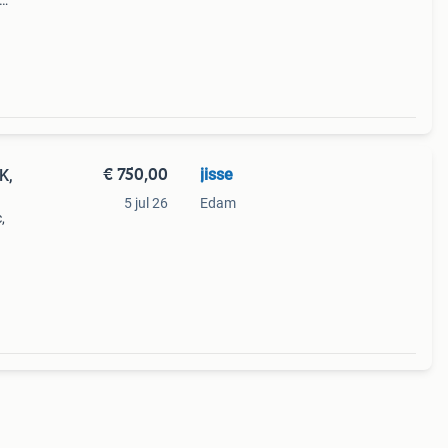
 ram:
€ 750,00
jisse
K,
5 jul 26
Edam
,
el
x