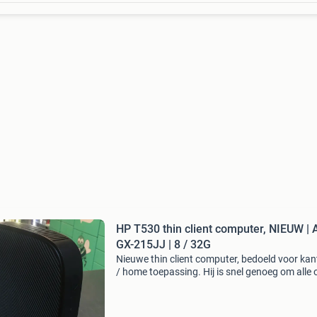
HP T530 thin client computer, NIEUW |
GX-215JJ | 8 / 32G
Nieuwe thin client computer, bedoeld voor kan
/ home toepassing. Hij is snel genoeg om alle o
toepassingen te draaien, je moet er geen zwar
games mee willen spelen. Hij voorzien van me
dan