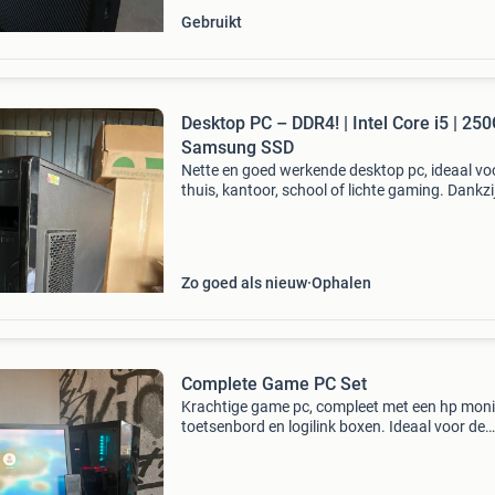
Gebruikt
Desktop PC – DDR4! | Intel Core i5 | 25
Samsung SSD
Nette en goed werkende desktop pc, ideaal vo
thuis, kantoor, school of lichte gaming. Dankzi
samsung ssd start windows snel op en werkt 
vlot. Specificaties: processor: intel core i5-74
Zo goed als nieuw
Ophalen
Complete Game PC Set
Krachtige game pc, compleet met een hp moni
toetsenbord en logilink boxen. Ideaal voor de
beginnende of casual gamer. De pc is in goede
staat en klaar voor gebruik. Het systeem draai
soepel. Perf