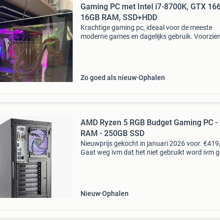
Gaming PC met Intel i7-8700K, GTX 166
16GB RAM, SSD+HDD
Krachtige gaming pc, ideaal voor de meeste
moderne games en dagelijks gebruik. Voorzie
een intel core i7-8700k processor, nvidia gefor
gtx 1660 grafische kaart, 16gb ddr4 ram en e
combinatie
Zo goed als nieuw
Ophalen
AMD Ryzen 5 RGB Budget Gaming PC -
RAM - 250GB SSD
Nieuwprijs gekocht in januari 2026 voor. €419
Gaat weg ivm dat het niet gebruikt word ivm 
tijd . Deze amd ryzen 5 rgb budget gaming pc i
ideaal voor gamers die op zoek zijn naar een b
Nieuw
Ophalen