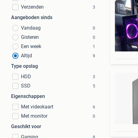
Verzenden
3
Aangeboden sinds
Vandaag
0
Gisteren
0
Een week
1
Altijd
9
Type opslag
HDD
3
SSD
5
Eigenschappen
Met videokaart
6
Met monitor
0
Geschikt voor
Gaming
8