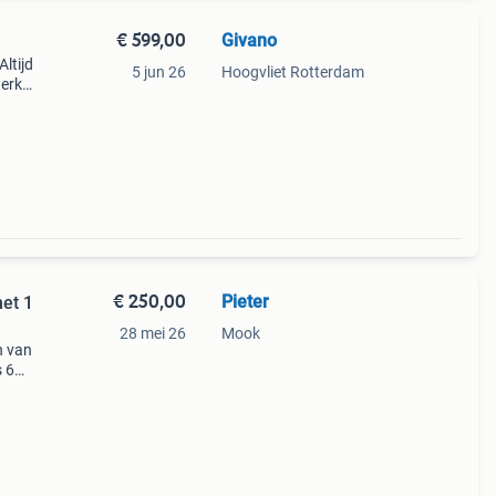
€ 599,00
Givano
ltijd
5 jun 26
Hoogvliet Rotterdam
erkt
hoge
€ 250,00
Pieter
met 1
28 mei 26
Mook
n van
s 6
j