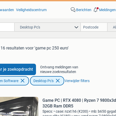
waarden
Veiligheidscentrum
Berichten
Meldingen
Desktop Pc's
A
16 resultaten
voor 'game pc 250 euro'
Ontvang meldingen van
r je zoekopdracht
nieuwe zoekresultaten
en Software
Desktop Pc's
Verwijder filters
Game PC | RTX 4080 | Ryzen 7 9800x3d
32GB Ram DDR5
Specs: • case: nzxt h6 (€200) • mb: b650 gyga