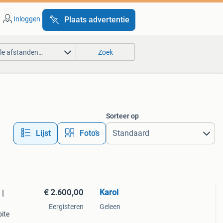
Inloggen
Plaats advertentie
lle afstanden…
Zoek
Sorteer op
Lijst
Foto’s
€ 2.600,00
Karol
 |
Eergisteren
Geleen
bite