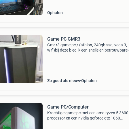
Ophalen
Game PC GMR3
Gmr r3 game pc / (athlon, 240gb ssd, vega 3,
wifi)bij deze bied ik een snelle en betrouwbare
r3 game pc aan. Het is de perfecte computer 
de beginnende gamer, voor huiswerk, of als vl
gezi
Zo goed als nieuw
Ophalen
Game PC/Computer
Krachtige game pc met een amd ryzen 5 3600
processor en een nvidia geforce gtx 1060
videokaart, ideaal voor de meeste moderne g
Voorzien van 16 gb ddr4 ram voor soepele