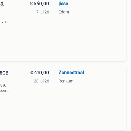
€ 550,00
jisse
0,
7 jul 26
Edam
n van
ce
en
€ 410,00
Zonnestraal
 8GB
28 jul 26
Renkum
,99.
geen
s
et