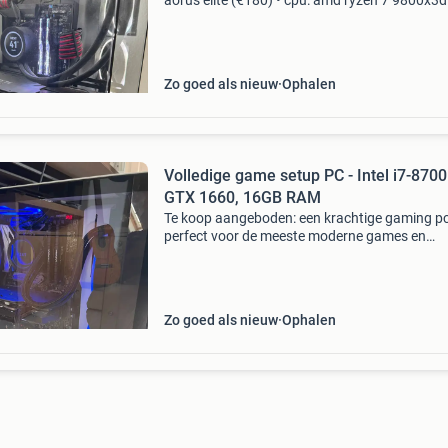
aorus elite (€180) • cpu: amd ryzen 7 9800x3d
(€400) • aio: nzxt kraken elite 360 rgb (€250) •
32gb
Zo goed als nieuw
Ophalen
Volledige game setup PC - Intel i7-8700
GTX 1660, 16GB RAM
Te koop aangeboden: een krachtige gaming pc
perfect voor de meeste moderne games en
dagelijkse taken. De pc is uitgerust met een int
core i7-8700k processor, een nvidia geforce gt
1660 grafische k
Zo goed als nieuw
Ophalen