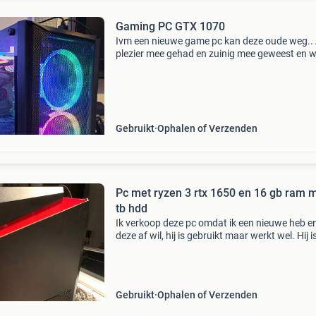
Gaming PC GTX 1070
Ivm een nieuwe game pc kan deze oude weg.. A
plezier mee gehad en zuinig mee geweest en w
perfect voor school taken of de meeste games
spellen wat ik er vooral mee gespeeld heb op 
settin
Gebruikt
Ophalen of Verzenden
Pc met ryzen 3 rtx 1650 en 16 gb ram 
tb hdd
Ik verkoop deze pc omdat ik een nieuwe heb e
deze af wil, hij is gebruikt maar werkt wel. Hij i
jaar geleden gekocht en kan je gebruiken voor
games, maar niet te realistische. Hij is een beet
Gebruikt
Ophalen of Verzenden