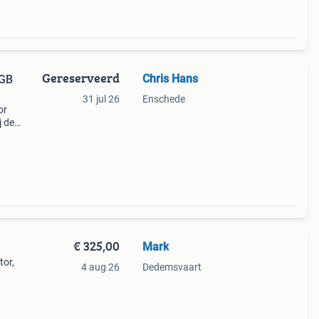
Gereserveerd
Chris Hans
0GB
31 jul 26
Enschede
or
j de
de pc
00 @
€ 325,00
Mark
tor,
4 aug 26
Dedemsvaart
t