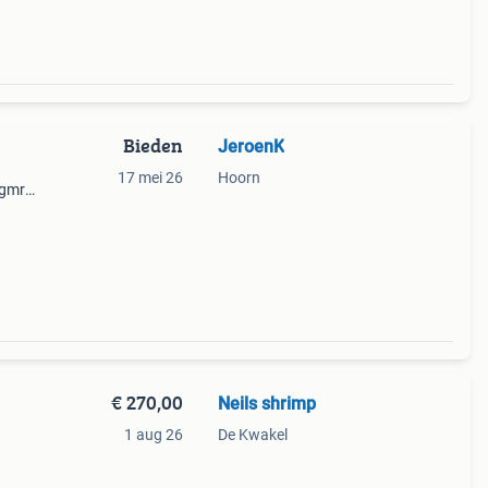
Bieden
JeroenK
17 mei 26
Hoorn
 gmr
voor
otte
€ 270,00
Neils shrimp
1 aug 26
De Kwakel
ames.